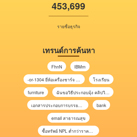
453,699
รายชื่อธุรกิจ
เทรนด์การค้นหา
FhnN
IBMm
-or-1304 ยี่ห้อเครื่องชาร์จ chargecore
โรงเรียน
furniture
ฉันขอวิธีประกอบมุ้ง คลิปวิดีโอ การประกอบมุ้ง
เอกสารประกอบการบรรยาย การประเมินความเสี่ยงเพื่อวางแผนการตรวจสอบ \
bank
email สาธารณสุข
ซื้อทรัพย์ NPL ต่ำกว่าราคาตลาด 30-70% แบบไม่ต้องไปประมูล”