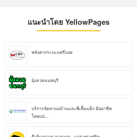
แนะนำโดย YellowPages
หลังคากระบะแครี่บอย
มุ้งลวดนนทบุรี
บริการจัดหาแม่บ้านและพี่เลี้ยงเด็ก มืออาชีพ
โดยแม่...
ตีเส้นจราจร ราคาถูก - บอส ทราฟฟิค