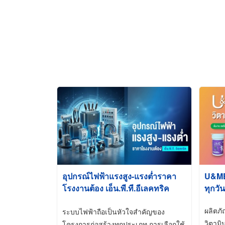
อุปกรณ์ไฟฟ้าแรงสูง-แรงต่ำราคา
U&ME ว
โรงงานต้อง เอ็น.พี.ที.อีเลคทริค
ทุกวัน
ซัพพลาย
ผลิตภ
ระบบไฟฟ้าถือเป็นหัวใจสำคัญของ
วิตามิ
โครงการก่อสร้างทุกประเภท การเลือกใช้