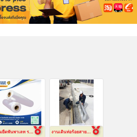
ฟิล์มยืดพันพาเลท ราคาส่ง
งานเดินท่อร้อยสายไฟฟ้า ระยอง