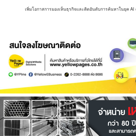
เพิ่มโอกาสการมองเห็นธุรกิจและติดอันดับการค้นหาในยุค AI ด้