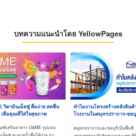
บทความแนะนำโดย YellowPages
ิตามินเม็ดฟู่ ดื่มง่าย สดชื่น
ทำไมงานโครงสร้างคลังสินค
 เพื่อคุณที่ใส่ใจสุขภาพ
โรงงานในสมุทรปราการ-ชลบุรี
นิยมใช้เหล็กชุบกัลวาไนซ์ (Ho
ัณฑ์เสริมอาหาร U&ME รูปแบบ
Galvanized)
สมุทรปราการและชลบุรีเป็นพื้นที่
นเม็ดฟู่ ละลายน้ำดื่มได้ง่าย มา
อุตสาหกรรมสำคัญของประเทศ มีทั