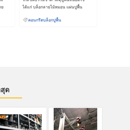
าย
ได้แก่ บล็อกลายไม้หมอน แผ่นปูพื้น
คอนกรีต
คอนกรีตบล็อกปูพื้น
าสุด