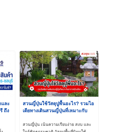
้าและ
สวนญี่ปุ่นใช้วัสดุปูพื้นอะไร? รวมไอ
 ถึง
เดียทางเดินสวนญี่ปุ่นที่เหมาะกับ
t-Dip
อากาศเมืองไทย
สวนญี่ปุ่น เน้นความเรียบง่าย สงบ และ
้ง
ใกล้ชิดธรรมชาติ วัสดุปูพื้นที่นิยมใช้