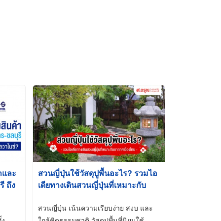
้าและ
สวนญี่ปุ่นใช้วัสดุปูพื้นอะไร? รวมไอ
 ถึง
เดียทางเดินสวนญี่ปุ่นที่เหมาะกับ
t-Dip
อากาศเมืองไทย
สวนญี่ปุ่น เน้นความเรียบง่าย สงบ และ
้ง
ใกล้ชิดธรรมชาติ วัสดุปูพื้นที่นิยมใช้