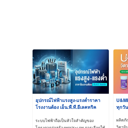
อุปกรณ์ไฟฟ้าแรงสูง-แรงต่ำราคา
U&ME ว
โรงงานต้อง เอ็น.พี.ที.อีเลคทริค
ทุกวัน
ซัพพลาย
ผลิตภ
ระบบไฟฟ้าถือเป็นหัวใจสำคัญของ
วิตามิ
โครงการก่อสร้างทุกประเภท การเลือกใช้