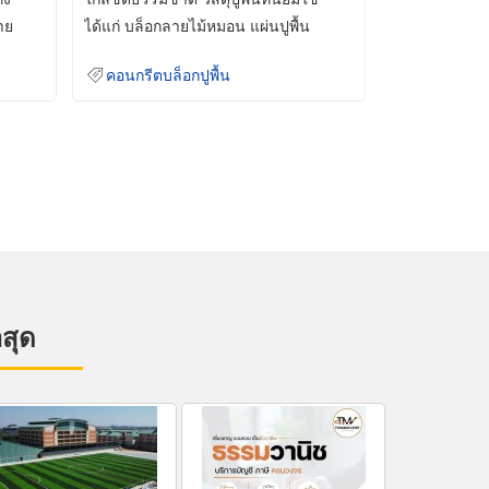
าย
ได้แก่ บล็อกลายไม้หมอน แผ่นปูพื้น
คอนกรีต
คอนกรีตบล็อกปูพื้น
าสุด