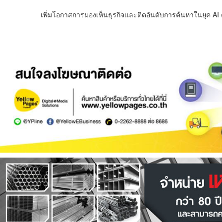
เพิ่มโอกาสการมองเห็นธุรกิจและติดอันดับการค้นหาในยุค AI ด้