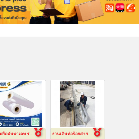
ฟิล์มยืดพันพาเลท ราคาส่ง
งานเดินท่อร้อยสายไฟฟ้า ระยอง