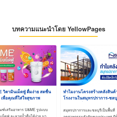
บทความแนะนำโดย YellowPages
ิตามินเม็ดฟู่ ดื่มง่าย สดชื่น
ทำไมงานโครงสร้างคลังสินค
 เพื่อคุณที่ใส่ใจสุขภาพ
โรงงานในสมุทรปราการ-ชลบุรี
นิยมใช้เหล็กชุบกัลวาไนซ์ (Ho
ัณฑ์เสริมอาหาร U&ME รูปแบบ
Galvanized)
สมุทรปราการและชลบุรีเป็นพื้นที่
นเม็ดฟู่ ละลายน้ำดื่มได้ง่าย มา
อุตสาหกรรมสำคัญของประเทศ มีทั