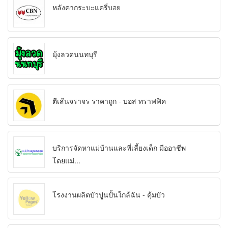
หลังคากระบะแครี่บอย
มุ้งลวดนนทบุรี
ตีเส้นจราจร ราคาถูก - บอส ทราฟฟิค
บริการจัดหาแม่บ้านและพี่เลี้ยงเด็ก มืออาชีพ
โดยแม่...
โรงงานผลิตบัวปูนปั้นใกล้ฉัน - คุ้มบัว