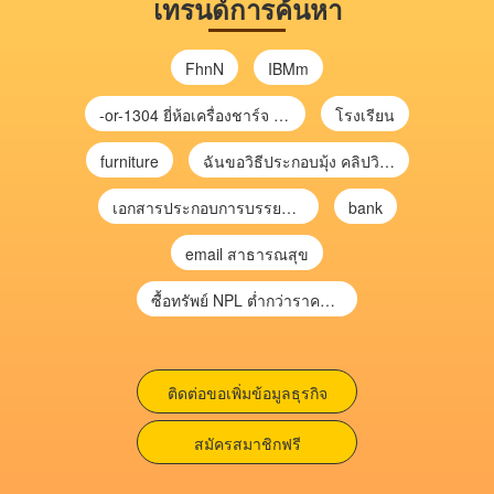
เทรนด์การค้นหา
FhnN
IBMm
-or-1304 ยี่ห้อเครื่องชาร์จ chargecore
โรงเรียน
furniture
ฉันขอวิธีประกอบมุ้ง คลิปวิดีโอ การประกอบมุ้ง
เอกสารประกอบการบรรยาย การประเมินความเสี่ยงเพื่อวางแผนการตรวจสอบ \
bank
email สาธารณสุข
ซื้อทรัพย์ NPL ต่ำกว่าราคาตลาด 30-70% แบบไม่ต้องไปประมูล”
ติดต่อขอเพิ่มข้อมูลธุรกิจ
สมัครสมาชิกฟรี