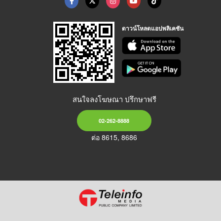
ดาวน์โหลดแอปพลิเคชัน
สนใจลงโฆษณา ปรึกษาฟรี
02-262-8888
ต่อ 8615, 8686