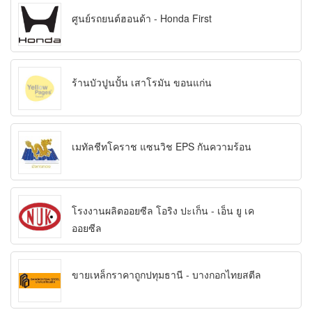
ศูนย์รถยนต์ฮอนด้า - Honda First
ร้านบัวปูนปั้น เสาโรมัน ขอนแก่น
เมทัลชีทโคราช แซนวิช EPS กันความร้อน
โรงงานผลิตออยซีล โอริง ปะเก็น - เอ็น ยู เค
ออยซีล
ขายเหล็กราคาถูกปทุมธานี - บางกอกไทยสตีล