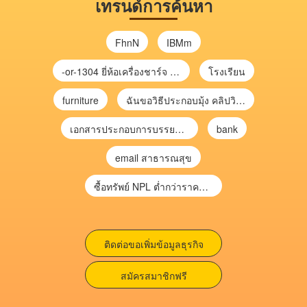
เทรนด์การค้นหา
FhnN
IBMm
-or-1304 ยี่ห้อเครื่องชาร์จ chargecore
โรงเรียน
furniture
ฉันขอวิธีประกอบมุ้ง คลิปวิดีโอ การประกอบมุ้ง
เอกสารประกอบการบรรยาย การประเมินความเสี่ยงเพื่อวางแผนการตรวจสอบ \
bank
email สาธารณสุข
ซื้อทรัพย์ NPL ต่ำกว่าราคาตลาด 30-70% แบบไม่ต้องไปประมูล”
ติดต่อขอเพิ่มข้อมูลธุรกิจ
สมัครสมาชิกฟรี