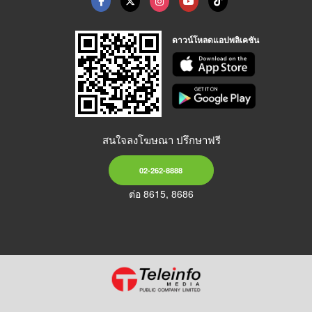
ดาวน์โหลดแอปพลิเคชัน
สนใจลงโฆษณา ปรึกษาฟรี
02-262-8888
ต่อ 8615, 8686