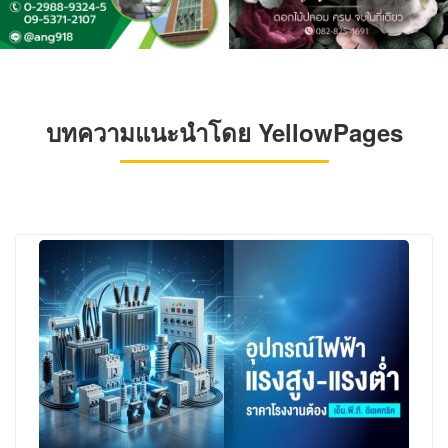
บทความแนะนำโดย YellowPages