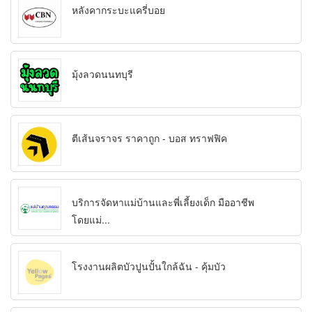
หลังคากระบะแครี่บอย
มุ้งลวดนนทบุรี
ตีเส้นจราจร ราคาถูก - บอส ทราฟฟิค
บริการจัดหาแม่บ้านและพี่เลี้ยงเด็ก มืออาชีพ
โดยแม่...
โรงงานผลิตบัวปูนปั้นใกล้ฉัน - คุ้มบัว