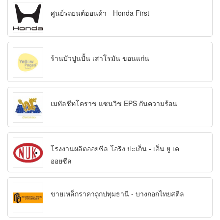
ศูนย์รถยนต์ฮอนด้า - Honda First
ร้านบัวปูนปั้น เสาโรมัน ขอนแก่น
เมทัลชีทโคราช แซนวิช EPS กันความร้อน
โรงงานผลิตออยซีล โอริง ปะเก็น - เอ็น ยู เค
ออยซีล
ขายเหล็กราคาถูกปทุมธานี - บางกอกไทยสตีล