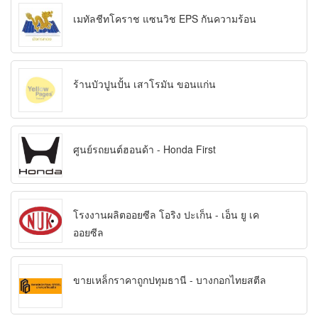
เมทัลชีทโคราช แซนวิช EPS กันความร้อน
ร้านบัวปูนปั้น เสาโรมัน ขอนแก่น
ศูนย์รถยนต์ฮอนด้า - Honda First
โรงงานผลิตออยซีล โอริง ปะเก็น - เอ็น ยู เค
ออยซีล
ขายเหล็กราคาถูกปทุมธานี - บางกอกไทยสตีล