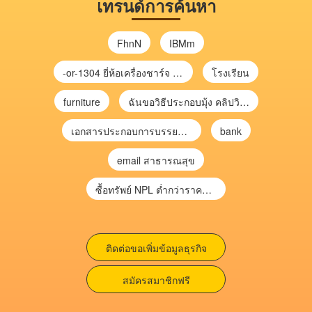
เทรนด์การค้นหา
FhnN
IBMm
-or-1304 ยี่ห้อเครื่องชาร์จ chargecore
โรงเรียน
furniture
ฉันขอวิธีประกอบมุ้ง คลิปวิดีโอ การประกอบมุ้ง
เอกสารประกอบการบรรยาย การประเมินความเสี่ยงเพื่อวางแผนการตรวจสอบ \
bank
email สาธารณสุข
ซื้อทรัพย์ NPL ต่ำกว่าราคาตลาด 30-70% แบบไม่ต้องไปประมูล”
ติดต่อขอเพิ่มข้อมูลธุรกิจ
สมัครสมาชิกฟรี