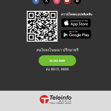
ดาวน์โหลดแอปพลิเคชัน
สนใจลงโฆษณา ปรึกษาฟรี
02-262-8888
ต่อ 8615, 8686