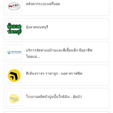
หลังคากระบะแครี่บอย
มุ้งลวดนนทบุรี
บริการจัดหาแม่บ้านและพี่เลี้ยงเด็ก มืออาชีพ
โดยแม่...
ตีเส้นจราจร ราคาถูก - บอส ทราฟฟิค
โรงงานผลิตบัวปูนปั้นใกล้ฉัน - คุ้มบัว