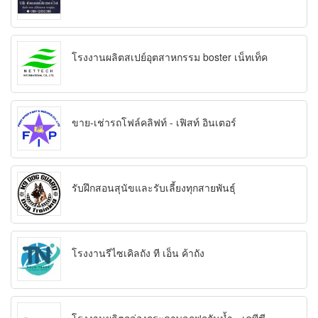
โรงงานผลิตสเปย์อุตสาหกรรม boster เน็ทเท็ค
ขาย-เช่ารถโฟล์คลิฟท์ - เฟิสท์ อินเตอร์
รับฝึกสอนสุนัขและรับเลี้ยงทุกสายพันธุ์
โรงงานรีไซเคิลถัง ที เอ็น ค้าถัง