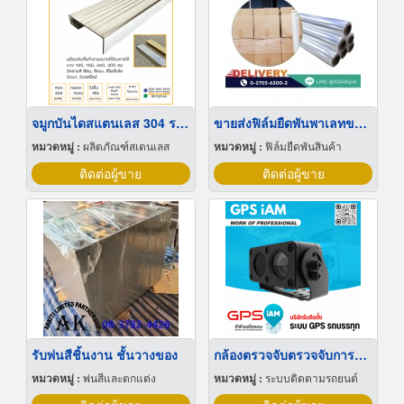
จมูกบันไดสแตนเลส 304 ราคาโรงงาน
ขายส่งฟิล์มยืดพันพาเลทขนาดพันด้วยมือ Hand wrap
หมวดหมู่ :
ผลิตภัณฑ์สเตนเลส
หมวดหมู่ :
ฟิล์มยืดพันสินค้า
ติดต่อผู้ขาย
ติดต่อผู้ขาย
รับพ่นสีชิ้นงาน ชั้นวางของ
กล้องตรวจจับตรวจจับการหลับใน
หมวดหมู่ :
พ่นสีและตกแต่ง
หมวดหมู่ :
ระบบติดตามรถยนต์