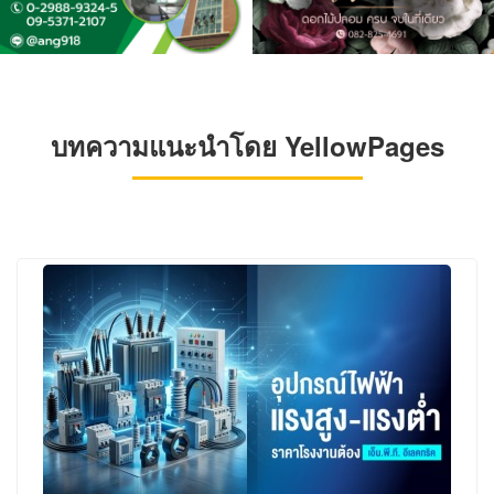
บทความแนะนำโดย YellowPages