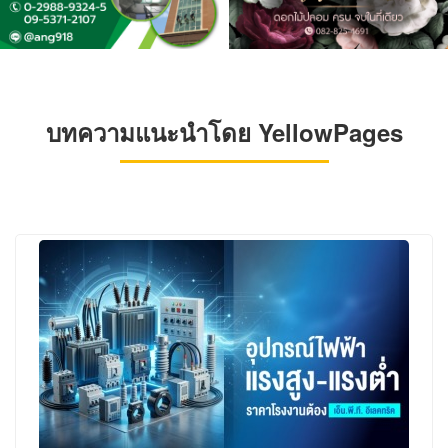
บทความแนะนำโดย YellowPages