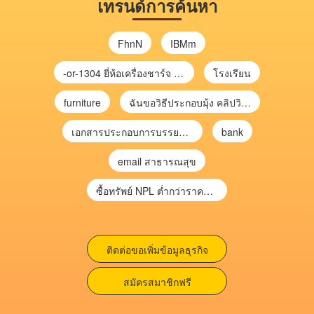
เทรนด์การค้นหา
FhnN
IBMm
-or-1304 ยี่ห้อเครื่องชาร์จ chargecore
โรงเรียน
furniture
ฉันขอวิธีประกอบมุ้ง คลิปวิดีโอ การประกอบมุ้ง
เอกสารประกอบการบรรยาย การประเมินความเสี่ยงเพื่อวางแผนการตรวจสอบ \
bank
email สาธารณสุข
ซื้อทรัพย์ NPL ต่ำกว่าราคาตลาด 30-70% แบบไม่ต้องไปประมูล”
ติดต่อขอเพิ่มข้อมูลธุรกิจ
สมัครสมาชิกฟรี