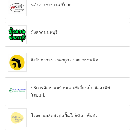
หลังคากระบะแครี่บอย
มุ้งลวดนนทบุรี
ตีเส้นจราจร ราคาถูก - บอส ทราฟฟิค
บริการจัดหาแม่บ้านและพี่เลี้ยงเด็ก มืออาชีพ
โดยแม่...
โรงงานผลิตบัวปูนปั้นใกล้ฉัน - คุ้มบัว