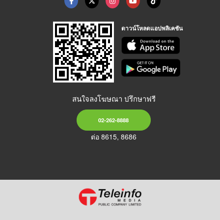
ดาวน์โหลดแอปพลิเคชัน
สนใจลงโฆษณา ปรึกษาฟรี
02-262-8888
ต่อ 8615, 8686