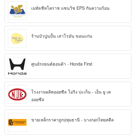
เมทัลชีทโคราช แซนวิช EPS กันความร้อน
ร้านบัวปูนปั้น เสาโรมัน ขอนแก่น
ศูนย์รถยนต์ฮอนด้า - Honda First
โรงงานผลิตออยซีล โอริง ปะเก็น - เอ็น ยู เค
ออยซีล
ขายเหล็กราคาถูกปทุมธานี - บางกอกไทยสตีล