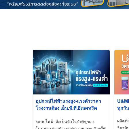
อุปกรณ์ไฟฟ้าแรงสูง-แรงต่ำราคา
U&ME ว
โรงงานต้อง เอ็น.พี.ที.อีเลคทริค
ทุกวัน
ซัพพลาย
ผลิตภ
ระบบไฟฟ้าถือเป็นหัวใจสำคัญของ
วิตามิ
โครงการก่อสร้างทุกประเภท การเลือกใช้