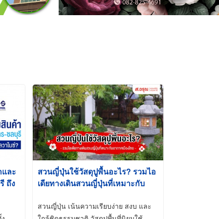
้าและ
สวนญี่ปุ่นใช้วัสดุปูพื้นอะไร? รวมไอ
 ถึง
เดียทางเดินสวนญี่ปุ่นที่เหมาะกับ
t-Dip
อากาศเมืองไทย
สวนญี่ปุ่น เน้นความเรียบง่าย สงบ และ
้ง
ใกล้ชิดธรรมชาติ วัสดุปูพื้นที่นิยมใช้