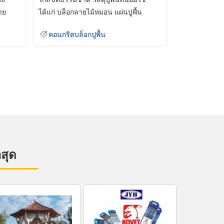
าย
ได้แก่ บล็อกลายไม้หมอน แผ่นปูพื้น
คอนกรีต
คอนกรีตบล็อกปูพื้น
าสุด