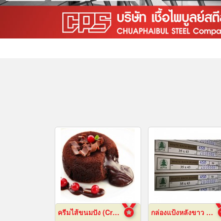
ครีมไส้ขนมปัง (Cream fillings for bread)
กล่องแป้งหลังขาว บางเลนเกรดA(BL-Aหลังขาว)