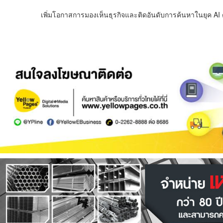
เพิ่มโอกาสการมองเห็นธุรกิจและติดอันดับการค้นหาในยุค AI ด้