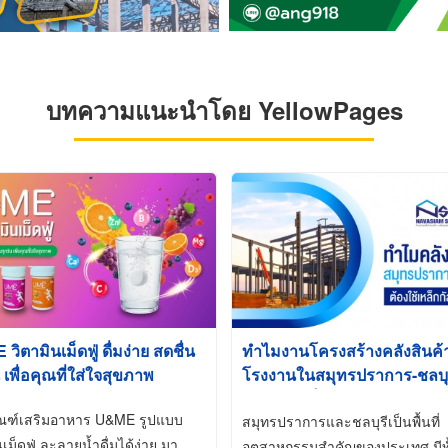
บทความแนะนำโดย YellowPages
ิตามินเม็ดฟู่ ดื่มง่าย สดชื่น
ทำไมงานโครงสร้างคลังสินค
 เพื่อคุณที่ใส่ใจสุขภาพ
โรงงานในสมุทรปราการ-ชลบุรี
นิยมใช้เหล็กชุบกัลวาไนซ์ (Ho
ัณฑ์เสริมอาหาร U&ME รูปแบบ
Galvanized)
สมุทรปราการและชลบุรีเป็นพื้นที่
นเม็ดฟู่ ละลายน้ำดื่มได้ง่าย มา
อุตสาหกรรมสำคัญของประเทศ มีทั