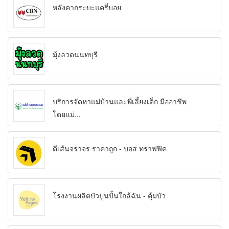
หลังคากระบะแครี่บอย
มุ้งลวดนนทบุรี
บริการจัดหาแม่บ้านและพี่เลี้ยงเด็ก มืออาชีพ
โดยแม่...
ตีเส้นจราจร ราคาถูก - บอส ทราฟฟิค
โรงงานผลิตบัวปูนปั้นใกล้ฉัน - คุ้มบัว