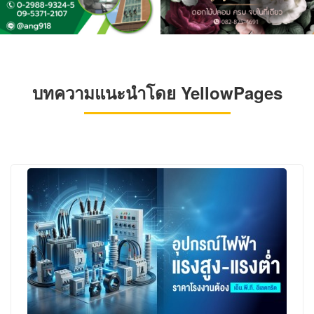
บทความแนะนำโดย YellowPages