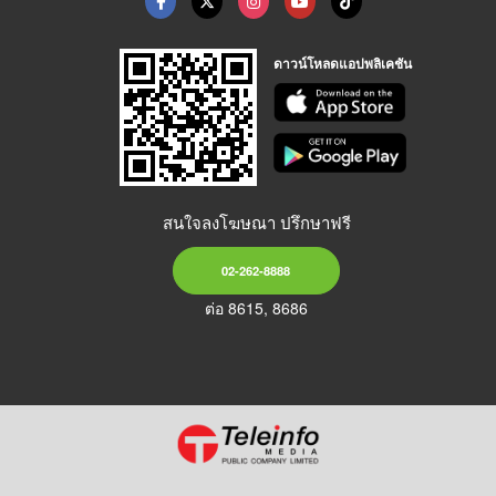
ดาวน์โหลดแอปพลิเคชัน
สนใจลงโฆษณา ปรึกษาฟรี
02-262-8888
ต่อ 8615, 8686