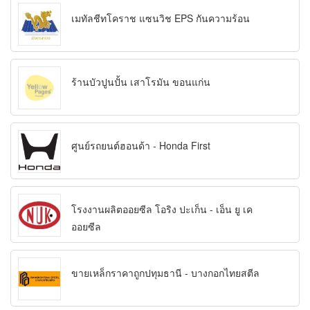
เมทัลชีทโคราช แซนวิช EPS กันความร้อน
ร้านบัวปูนปั้น เสาโรมัน ขอนแก่น
ศูนย์รถยนต์ฮอนด้า - Honda First
โรงงานผลิตออยซีล โอริง ปะเก็น - เอ็น ยู เค
ออยซีล
ขายเหล็กราคาถูกปทุมธานี - บางกอกไทยสตีล