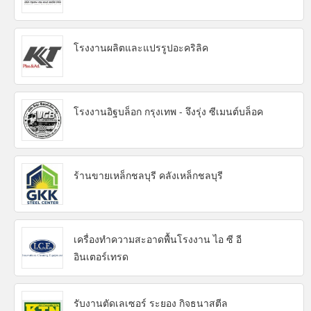
โรงงานผลิตและแปรรูปอะคริลิค
โรงงานอิฐบล็อก กรุงเทพ - จึงรุ่ง ซีเมนต์บล็อค
ร้านขายเหล็กชลบุรี คลังเหล็กชลบุรี
เครื่องทำความสะอาดพื้นโรงงาน ไอ ซี อี
อินเตอร์เทรด
รับงานตัดเลเซอร์ ระยอง กิจธนาสตีล