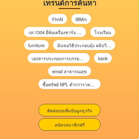
เทรนด์การค้นหา
FhnN
IBMm
-or-1304 ยี่ห้อเครื่องชาร์จ chargecore
โรงเรียน
furniture
ฉันขอวิธีประกอบมุ้ง คลิปวิดีโอ การประกอบมุ้ง
เอกสารประกอบการบรรยาย การประเมินความเสี่ยงเพื่อวางแผนการตรวจสอบ \
bank
email สาธารณสุข
ซื้อทรัพย์ NPL ต่ำกว่าราคาตลาด 30-70% แบบไม่ต้องไปประมูล”
ติดต่อขอเพิ่มข้อมูลธุรกิจ
สมัครสมาชิกฟรี