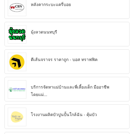
หลังคากระบะแครี่บอย
มุ้งลวดนนทบุรี
ตีเส้นจราจร ราคาถูก - บอส ทราฟฟิค
บริการจัดหาแม่บ้านและพี่เลี้ยงเด็ก มืออาชีพ
โดยแม่...
โรงงานผลิตบัวปูนปั้นใกล้ฉัน - คุ้มบัว