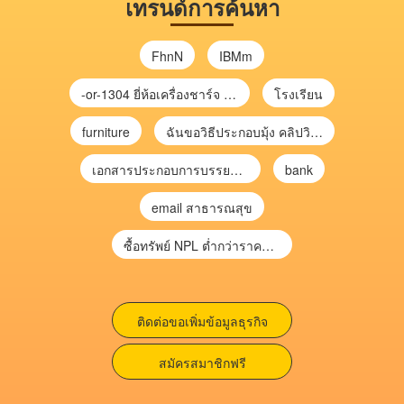
เทรนด์การค้นหา
FhnN
IBMm
-or-1304 ยี่ห้อเครื่องชาร์จ chargecore
โรงเรียน
furniture
ฉันขอวิธีประกอบมุ้ง คลิปวิดีโอ การประกอบมุ้ง
เอกสารประกอบการบรรยาย การประเมินความเสี่ยงเพื่อวางแผนการตรวจสอบ \
bank
email สาธารณสุข
ซื้อทรัพย์ NPL ต่ำกว่าราคาตลาด 30-70% แบบไม่ต้องไปประมูล”
ติดต่อขอเพิ่มข้อมูลธุรกิจ
สมัครสมาชิกฟรี