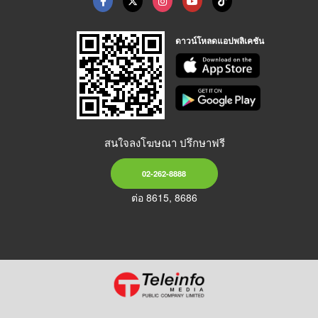
ดาวน์โหลดแอปพลิเคชัน
สนใจลงโฆษณา ปรึกษาฟรี
02-262-8888
ต่อ 8615, 8686