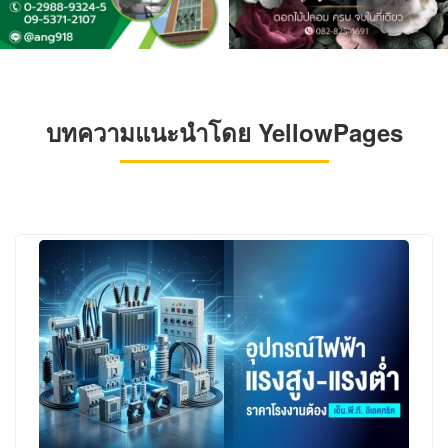
บทความแนะนำโดย YellowPages