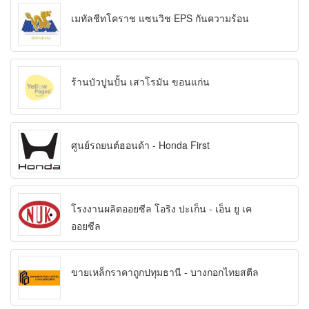
เมทัลชีทโคราช แซนวิช EPS กันความร้อน
ร้านบัวปูนปั้น เสาโรมัน ขอนแก่น
ศูนย์รถยนต์ฮอนด้า - Honda First
โรงงานผลิตออยซีล โอริง ปะเก็น - เอ็น ยู เค
ออยซีล
ขายเหล็กราคาถูกปทุมธานี - บางกอกไทยสตีล