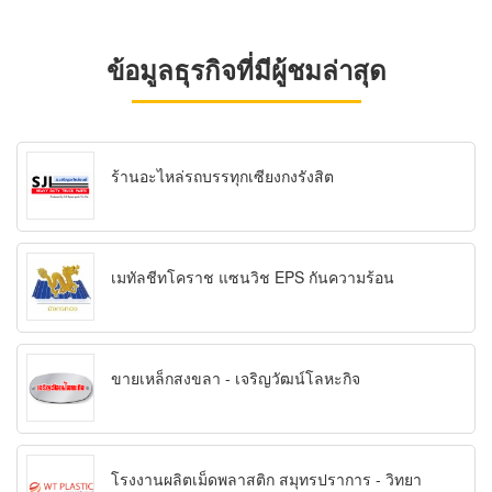
ข้อมูลธุรกิจที่มีผู้ชมล่าสุด
ร้านอะไหล่รถบรรทุกเซียงกงรังสิต
เมทัลชีทโคราช แซนวิช EPS กันความร้อน
ขายเหล็กสงขลา - เจริญวัฒน์โลหะกิจ
โรงงานผลิตเม็ดพลาสติก สมุทรปราการ - วิทยา