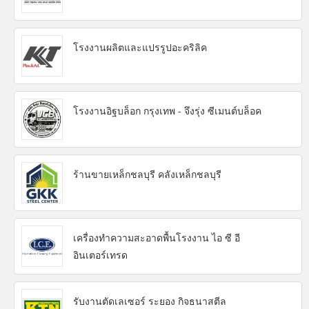
โรงงานผลิตและแปรรูปอะคริลิค
โรงงานอิฐบล็อก กรุงเทพ - จึงรุ่ง ซีเมนต์บล็อค
ร้านขายเหล็กชลบุรี คลังเหล็กชลบุรี
เครื่องทำความสะอาดพื้นโรงงาน ไอ ซี อี
อินเตอร์เทรด
รับงานตัดเลเซอร์ ระยอง กิจธนาสตีล