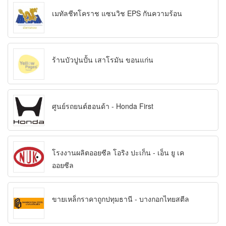
เมทัลชีทโคราช แซนวิช EPS กันความร้อน
ร้านบัวปูนปั้น เสาโรมัน ขอนแก่น
ศูนย์รถยนต์ฮอนด้า - Honda First
โรงงานผลิตออยซีล โอริง ปะเก็น - เอ็น ยู เค
ออยซีล
ขายเหล็กราคาถูกปทุมธานี - บางกอกไทยสตีล