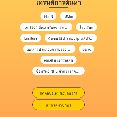
เทรนด์การค้นหา
FhnN
IBMm
-or-1304 ยี่ห้อเครื่องชาร์จ chargecore
โรงเรียน
furniture
ฉันขอวิธีประกอบมุ้ง คลิปวิดีโอ การประกอบมุ้ง
เอกสารประกอบการบรรยาย การประเมินความเสี่ยงเพื่อวางแผนการตรวจสอบ \
bank
email สาธารณสุข
ซื้อทรัพย์ NPL ต่ำกว่าราคาตลาด 30-70% แบบไม่ต้องไปประมูล”
ติดต่อขอเพิ่มข้อมูลธุรกิจ
สมัครสมาชิกฟรี