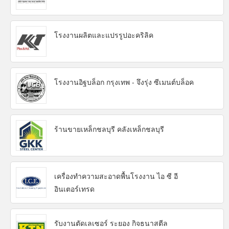
โรงงานผลิตและแปรรูปอะคริลิค
โรงงานอิฐบล็อก กรุงเทพ - จึงรุ่ง ซีเมนต์บล็อค
ร้านขายเหล็กชลบุรี คลังเหล็กชลบุรี
เครื่องทำความสะอาดพื้นโรงงาน ไอ ซี อี
อินเตอร์เทรด
รับงานตัดเลเซอร์ ระยอง กิจธนาสตีล