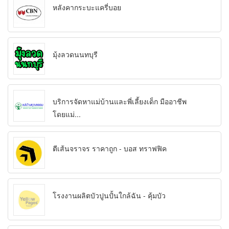
หลังคากระบะแครี่บอย
มุ้งลวดนนทบุรี
บริการจัดหาแม่บ้านและพี่เลี้ยงเด็ก มืออาชีพ
โดยแม่...
ตีเส้นจราจร ราคาถูก - บอส ทราฟฟิค
โรงงานผลิตบัวปูนปั้นใกล้ฉัน - คุ้มบัว