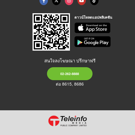
ดาวน์โหลดแอปพลิเคชัน
สนใจลงโฆษณา ปรึกษาฟรี
02-262-8888
ต่อ 8615, 8686