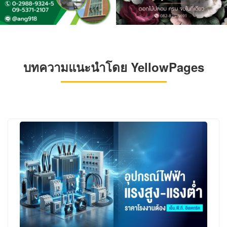
บทความแนะนำโดย YellowPages