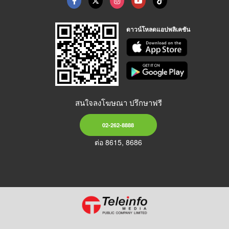
ดาวน์โหลดแอปพลิเคชัน
สนใจลงโฆษณา ปรึกษาฟรี
02-262-8888
ต่อ 8615, 8686