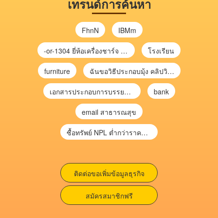
เทรนด์การค้นหา
FhnN
IBMm
-or-1304 ยี่ห้อเครื่องชาร์จ chargecore
โรงเรียน
furniture
ฉันขอวิธีประกอบมุ้ง คลิปวิดีโอ การประกอบมุ้ง
เอกสารประกอบการบรรยาย การประเมินความเสี่ยงเพื่อวางแผนการตรวจสอบ \
bank
email สาธารณสุข
ซื้อทรัพย์ NPL ต่ำกว่าราคาตลาด 30-70% แบบไม่ต้องไปประมูล”
ติดต่อขอเพิ่มข้อมูลธุรกิจ
สมัครสมาชิกฟรี