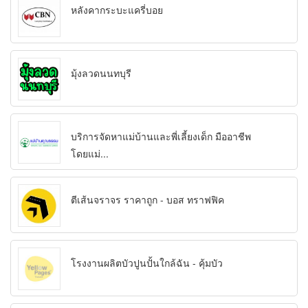
หลังคากระบะแครี่บอย
มุ้งลวดนนทบุรี
บริการจัดหาแม่บ้านและพี่เลี้ยงเด็ก มืออาชีพ
โดยแม่...
ตีเส้นจราจร ราคาถูก - บอส ทราฟฟิค
โรงงานผลิตบัวปูนปั้นใกล้ฉัน - คุ้มบัว