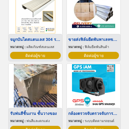
จมูกบันไดสแตนเลส 304 ราคาโรงงาน
ขายส่งฟิล์มยืดพันพาเลทขนาดพันด้วยมือ Hand wrap
หมวดหมู่ :
ผลิตภัณฑ์สเตนเลส
หมวดหมู่ :
ฟิล์มยืดพันสินค้า
ติดต่อผู้ขาย
ติดต่อผู้ขาย
รับพ่นสีชิ้นงาน ชั้นวางของ
กล้องตรวจจับตรวจจับการหลับใน
หมวดหมู่ :
พ่นสีและตกแต่ง
หมวดหมู่ :
ระบบติดตามรถยนต์