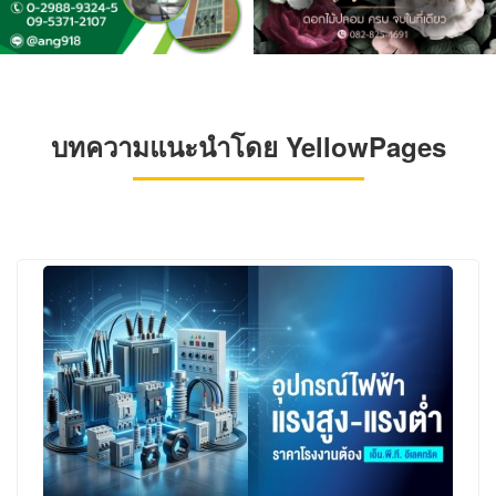
บทความแนะนำโดย YellowPages