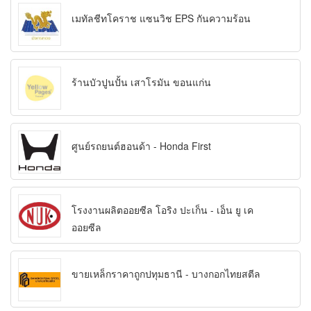
เมทัลชีทโคราช แซนวิช EPS กันความร้อน
ร้านบัวปูนปั้น เสาโรมัน ขอนแก่น
ศูนย์รถยนต์ฮอนด้า - Honda First
โรงงานผลิตออยซีล โอริง ปะเก็น - เอ็น ยู เค
ออยซีล
ขายเหล็กราคาถูกปทุมธานี - บางกอกไทยสตีล