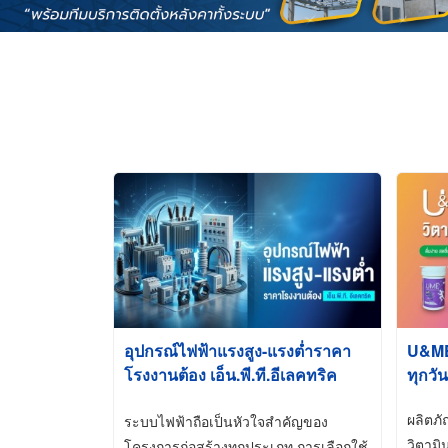
อุปกรณ์ไฟฟ้าแรงสูง-แรงต่ำราคา
U&ME ว
โรงงานต้อง เอ็น.พี.ที.อีเลคทริค
ทุกวัน
ซัพพลาย
ผลิตภ
ระบบไฟฟ้าถือเป็นหัวใจสำคัญของ
วิตามิ
โครงการก่อสร้างทุกประเภท การเลือกใช้