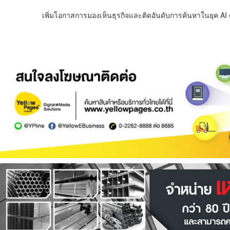
เพิ่มโอกาสการมองเห็นธุรกิจและติดอันดับการค้นหาในยุค AI ด้