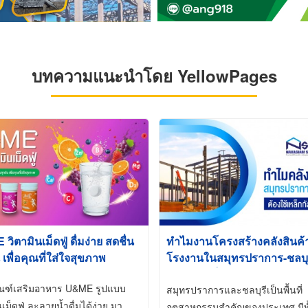
บทความแนะนำโดย YellowPages
ิตามินเม็ดฟู่ ดื่มง่าย สดชื่น
ทำไมงานโครงสร้างคลังสินค
 เพื่อคุณที่ใส่ใจสุขภาพ
โรงงานในสมุทรปราการ-ชลบุรี
นิยมใช้เหล็กชุบกัลวาไนซ์ (Ho
ัณฑ์เสริมอาหาร U&ME รูปแบบ
Galvanized)
สมุทรปราการและชลบุรีเป็นพื้นที่
นเม็ดฟู่ ละลายน้ำดื่มได้ง่าย มา
อุตสาหกรรมสำคัญของประเทศ มีทั