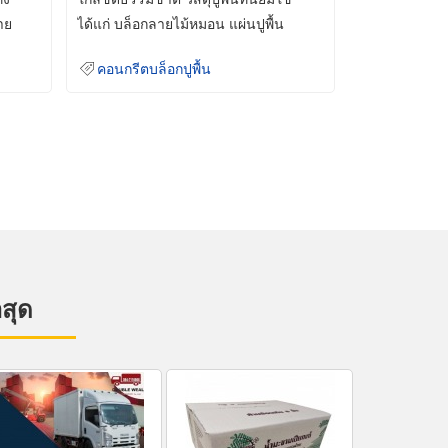
าย
ได้แก่ บล็อกลายไม้หมอน แผ่นปูพื้น
คอนกรีต
คอนกรีตบล็อกปูพื้น
าสุด