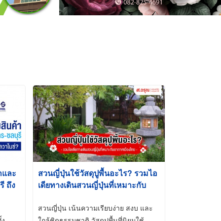
้าและ
สวนญี่ปุ่นใช้วัสดุปูพื้นอะไร? รวมไอ
 ถึง
เดียทางเดินสวนญี่ปุ่นที่เหมาะกับ
t-Dip
อากาศเมืองไทย
สวนญี่ปุ่น เน้นความเรียบง่าย สงบ และ
้ง
ใกล้ชิดธรรมชาติ วัสดุปูพื้นที่นิยมใช้