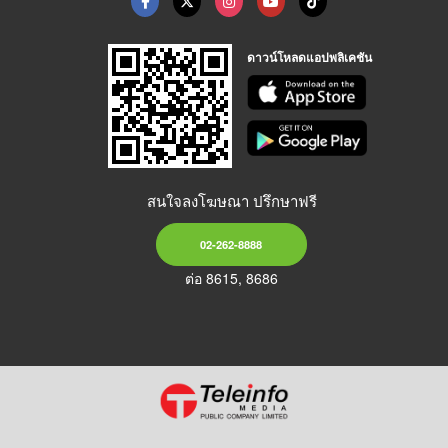
ดาวน์โหลดแอปพลิเคชัน
สนใจลงโฆษณา ปรึกษาฟรี
02-262-8888
ต่อ 8615, 8686