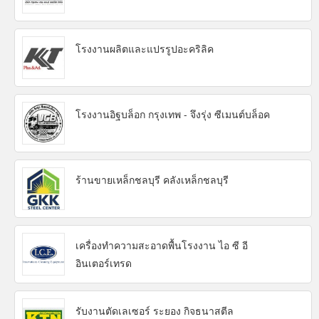
โรงงานผลิตและแปรรูปอะคริลิค
โรงงานอิฐบล็อก กรุงเทพ - จึงรุ่ง ซีเมนต์บล็อค
ร้านขายเหล็กชลบุรี คลังเหล็กชลบุรี
เครื่องทำความสะอาดพื้นโรงงาน ไอ ซี อี
อินเตอร์เทรด
รับงานตัดเลเซอร์ ระยอง กิจธนาสตีล