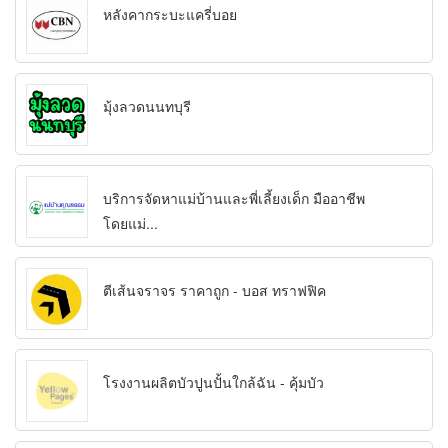
หลังคากระบะแครี่บอย
มุ้งลวดนนทบุรี
บริการจัดหาแม่บ้านและพี่เลี้ยงเด็ก มืออาชีพ
โดยแม่...
ตีเส้นจราจร ราคาถูก - บอส ทราฟฟิค
โรงงานผลิตบัวปูนปั้นใกล้ฉัน - คุ้มบัว