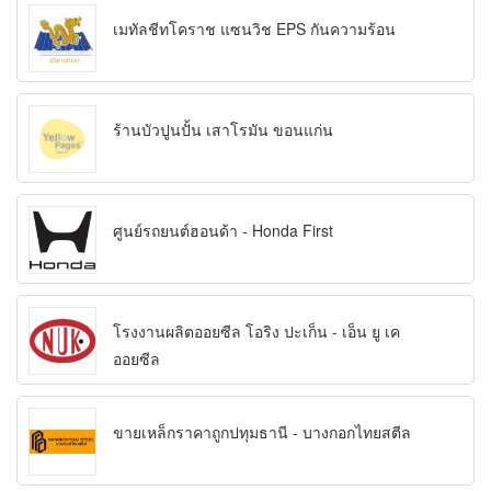
เมทัลชีทโคราช แซนวิช EPS กันความร้อน
ร้านบัวปูนปั้น เสาโรมัน ขอนแก่น
ศูนย์รถยนต์ฮอนด้า - Honda First
โรงงานผลิตออยซีล โอริง ปะเก็น - เอ็น ยู เค
ออยซีล
ขายเหล็กราคาถูกปทุมธานี - บางกอกไทยสตีล