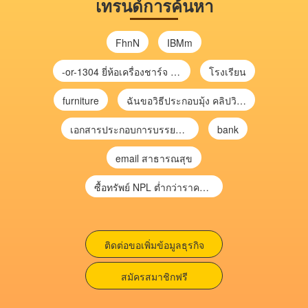
เทรนด์การค้นหา
FhnN
IBMm
-or-1304 ยี่ห้อเครื่องชาร์จ chargecore
โรงเรียน
furniture
ฉันขอวิธีประกอบมุ้ง คลิปวิดีโอ การประกอบมุ้ง
เอกสารประกอบการบรรยาย การประเมินความเสี่ยงเพื่อวางแผนการตรวจสอบ \
bank
email สาธารณสุข
ซื้อทรัพย์ NPL ต่ำกว่าราคาตลาด 30-70% แบบไม่ต้องไปประมูล”
ติดต่อขอเพิ่มข้อมูลธุรกิจ
สมัครสมาชิกฟรี