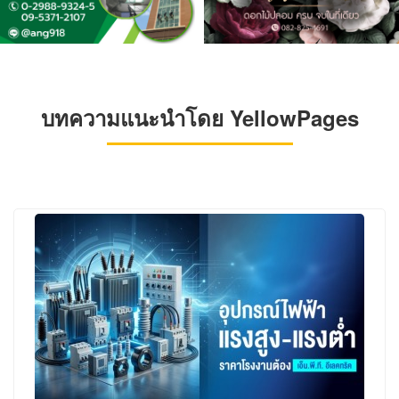
บทความแนะนำโดย YellowPages