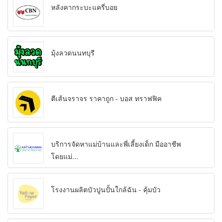
หลังคากระบะแครี่บอย
มุ้งลวดนนทบุรี
ตีเส้นจราจร ราคาถูก - บอส ทราฟฟิค
บริการจัดหาแม่บ้านและพี่เลี้ยงเด็ก มืออาชีพ
โดยแม่...
โรงงานผลิตบัวปูนปั้นใกล้ฉัน - คุ้มบัว