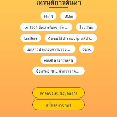
เทรนด์การค้นหา
FhnN
IBMm
-or-1304 ยี่ห้อเครื่องชาร์จ chargecore
โรงเรียน
furniture
ฉันขอวิธีประกอบมุ้ง คลิปวิดีโอ การประกอบมุ้ง
เอกสารประกอบการบรรยาย การประเมินความเสี่ยงเพื่อวางแผนการตรวจสอบ \
bank
email สาธารณสุข
ซื้อทรัพย์ NPL ต่ำกว่าราคาตลาด 30-70% แบบไม่ต้องไปประมูล”
ติดต่อขอเพิ่มข้อมูลธุรกิจ
สมัครสมาชิกฟรี