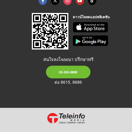
ดาวน์โหลดแอปพลิเคชัน
สนใจลงโฆษณา ปรึกษาฟรี
02-262-8888
ต่อ 8615, 8686