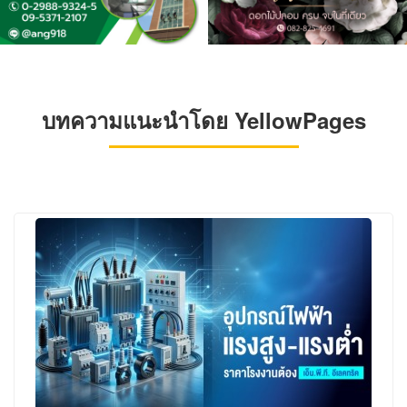
บทความแนะนำโดย YellowPages