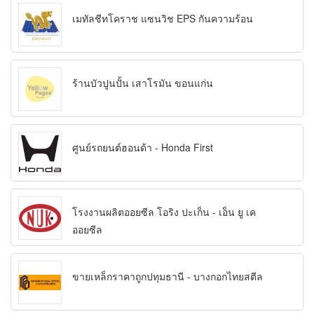
เมทัลชีทโคราช แซนวิช EPS กันความร้อน
ร้านบัวปูนปั้น เสาโรมัน ขอนแก่น
ศูนย์รถยนต์ฮอนด้า - Honda First
โรงงานผลิตออยซีล โอริง ปะเก็น - เอ็น ยู เค
ออยซีล
ขายเหล็กราคาถูกปทุมธานี - บางกอกไทยสตีล