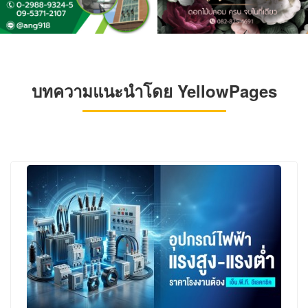
บทความแนะนำโดย YellowPages