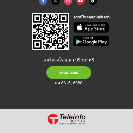
ดาวน์โหลดแอปพลิเคชัน
สนใจลงโฆษณา ปรึกษาฟรี
02-262-8888
ต่อ 8615, 8686