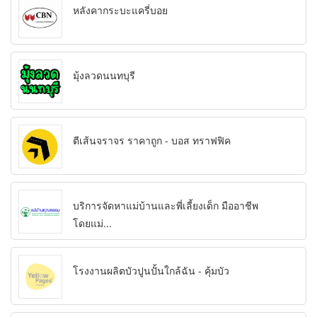
หลังคากระบะแครี่บอย
มุ้งลวดนนทบุรี
ตีเส้นจราจร ราคาถูก - บอส ทราฟฟิค
บริการจัดหาแม่บ้านและพี่เลี้ยงเด็ก มืออาชีพ
โดยแม่...
โรงงานผลิตบัวปูนปั้นใกล้ฉัน - คุ้มบัว