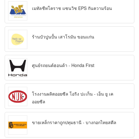
เมทัลชีทโคราช แซนวิช EPS กันความร้อน
ร้านบัวปูนปั้น เสาโรมัน ขอนแก่น
ศูนย์รถยนต์ฮอนด้า - Honda First
โรงงานผลิตออยซีล โอริง ปะเก็น - เอ็น ยู เค
ออยซีล
ขายเหล็กราคาถูกปทุมธานี - บางกอกไทยสตีล