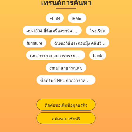
เทรนด์การค้นหา
FhnN
IBMm
-or-1304 ยี่ห้อเครื่องชาร์จ chargecore
โรงเรียน
furniture
ฉันขอวิธีประกอบมุ้ง คลิปวิดีโอ การประกอบมุ้ง
เอกสารประกอบการบรรยาย การประเมินความเสี่ยงเพื่อวางแผนการตรวจสอบ \
bank
email สาธารณสุข
ซื้อทรัพย์ NPL ต่ำกว่าราคาตลาด 30-70% แบบไม่ต้องไปประมูล”
ติดต่อขอเพิ่มข้อมูลธุรกิจ
สมัครสมาชิกฟรี