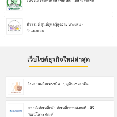
รับซื้อเศษสแตนเลส เศษเหล็ก เอสพีรีไซเคิล
ชีวารมย์ ศูนย์ดูแลผู้สูงอายุ บางเลน -
กำแพงแสน
เว็บไซต์ธุรกิจใหม่ล่าสุด
โรงงานผลิตเซรามิค - บุญสินเซอรามิค
ขายส่งท่อเหล็กดำ ท่อเหล็กอาบสังกะสี - สิริ
วัฒน์โลหะภัณฑ์