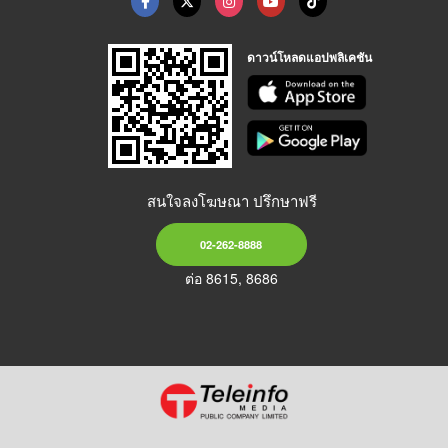
ดาวน์โหลดแอปพลิเคชัน
สนใจลงโฆษณา ปรึกษาฟรี
02-262-8888
ต่อ 8615, 8686