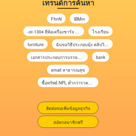
เทรนด์การค้นหา
FhnN
IBMm
-or-1304 ยี่ห้อเครื่องชาร์จ chargecore
โรงเรียน
furniture
ฉันขอวิธีประกอบมุ้ง คลิปวิดีโอ การประกอบมุ้ง
เอกสารประกอบการบรรยาย การประเมินความเสี่ยงเพื่อวางแผนการตรวจสอบ \
bank
email สาธารณสุข
ซื้อทรัพย์ NPL ต่ำกว่าราคาตลาด 30-70% แบบไม่ต้องไปประมูล”
ติดต่อขอเพิ่มข้อมูลธุรกิจ
สมัครสมาชิกฟรี