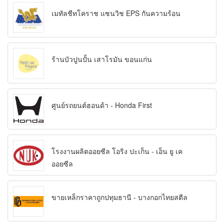
เมทัลชีทโคราช แซนวิช EPS กันความร้อน
ร้านบัวปูนปั้น เสาโรมัน ขอนแก่น
ศูนย์รถยนต์ฮอนด้า - Honda First
โรงงานผลิตออยซีล โอริง ปะเก็น - เอ็น ยู เค
ออยซีล
ขายเหล็กราคาถูกปทุมธานี - บางกอกไทยสตีล