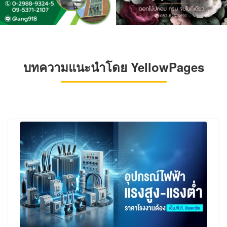
บทความแนะนำโดย YellowPages