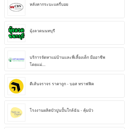
หลังคากระบะแครี่บอย
มุ้งลวดนนทบุรี
บริการจัดหาแม่บ้านและพี่เลี้ยงเด็ก มืออาชีพ
โดยแม่...
ตีเส้นจราจร ราคาถูก - บอส ทราฟฟิค
โรงงานผลิตบัวปูนปั้นใกล้ฉัน - คุ้มบัว