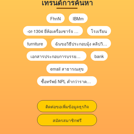
เทรนด์การค้นหา
FhnN
IBMm
-or-1304 ยี่ห้อเครื่องชาร์จ chargecore
โรงเรียน
furniture
ฉันขอวิธีประกอบมุ้ง คลิปวิดีโอ การประกอบมุ้ง
เอกสารประกอบการบรรยาย การประเมินความเสี่ยงเพื่อวางแผนการตรวจสอบ \
bank
email สาธารณสุข
ซื้อทรัพย์ NPL ต่ำกว่าราคาตลาด 30-70% แบบไม่ต้องไปประมูล”
ติดต่อขอเพิ่มข้อมูลธุรกิจ
สมัครสมาชิกฟรี