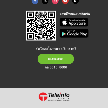
ดาวน์โหลดแอปพลิเคชัน
สนใจลงโฆษณา ปรึกษาฟรี
02-262-8888
ต่อ 8615, 8686