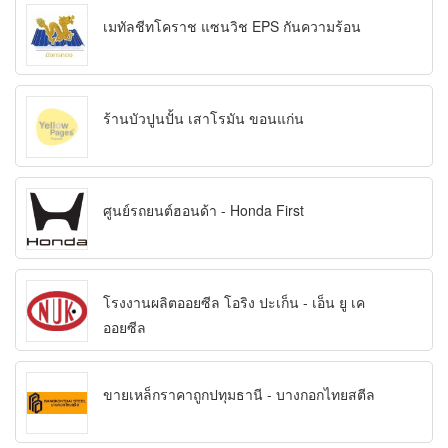
เมทัลชีทโคราช แซนวิช EPS กันความร้อน
ร้านบัวปูนปั้น เสาโรมัน ขอนแก่น
ศูนย์รถยนต์ฮอนด้า - Honda First
โรงงานผลิตออยซีล โอริง ปะเก็น - เอ็น ยู เค
ออยซีล
ขายเหล็กราคาถูกปทุมธานี - บางกอกไทยสตีล