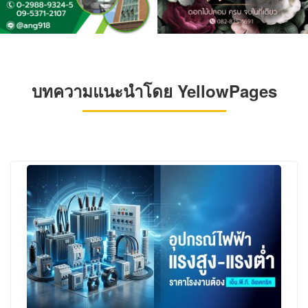
บทความแนะนำโดย YellowPages