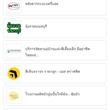
หลังคากระบะแครี่บอย
มุ้งลวดนนทบุรี
บริการจัดหาแม่บ้านและพี่เลี้ยงเด็ก มืออาชีพ
โดยแม่...
ตีเส้นจราจร ราคาถูก - บอส ทราฟฟิค
โรงงานผลิตบัวปูนปั้นใกล้ฉัน - คุ้มบัว