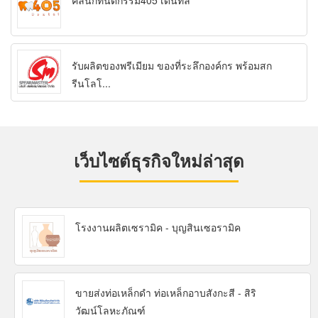
คลินิกทันตกรรม405 เด็นทัล
รับผลิตของพรีเมียม ของที่ระลึกองค์กร พร้อมสก
รีนโลโ...
เว็บไซต์ธุรกิจใหม่ล่าสุด
โรงงานผลิตเซรามิค - บุญสินเซอรามิค
ขายส่งท่อเหล็กดำ ท่อเหล็กอาบสังกะสี - สิริ
วัฒน์โลหะภัณฑ์