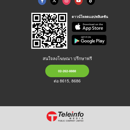
ดาวน์โหลดแอปพลิเคชัน
สนใจลงโฆษณา ปรึกษาฟรี
02-262-8888
ต่อ 8615, 8686