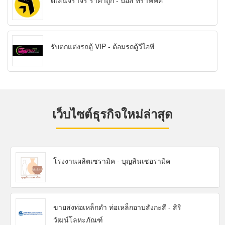
ตีเส้นจราจร ราคาถูก - บอส ทราฟฟิค
รับตกแต่งรถตู้ VIP - ต้อมรถตู้วีไอพี
เว็บไซต์ธุรกิจใหม่ล่าสุด
โรงงานผลิตเซรามิค - บุญสินเซอรามิค
ขายส่งท่อเหล็กดำ ท่อเหล็กอาบสังกะสี - สิริ
วัฒน์โลหะภัณฑ์