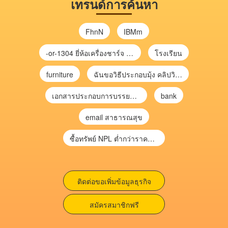
เทรนด์การค้นหา
FhnN
IBMm
-or-1304 ยี่ห้อเครื่องชาร์จ chargecore
โรงเรียน
furniture
ฉันขอวิธีประกอบมุ้ง คลิปวิดีโอ การประกอบมุ้ง
เอกสารประกอบการบรรยาย การประเมินความเสี่ยงเพื่อวางแผนการตรวจสอบ \
bank
email สาธารณสุข
ซื้อทรัพย์ NPL ต่ำกว่าราคาตลาด 30-70% แบบไม่ต้องไปประมูล”
ติดต่อขอเพิ่มข้อมูลธุรกิจ
สมัครสมาชิกฟรี