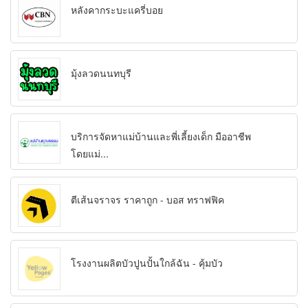
หลังคากระบะแครี่บอย
มุ้งลวดนนทบุรี
บริการจัดหาแม่บ้านและพี่เลี้ยงเด็ก มืออาชีพ
โดยแม่...
ตีเส้นจราจร ราคาถูก - บอส ทราฟฟิค
โรงงานผลิตบัวปูนปั้นใกล้ฉัน - คุ้มบัว