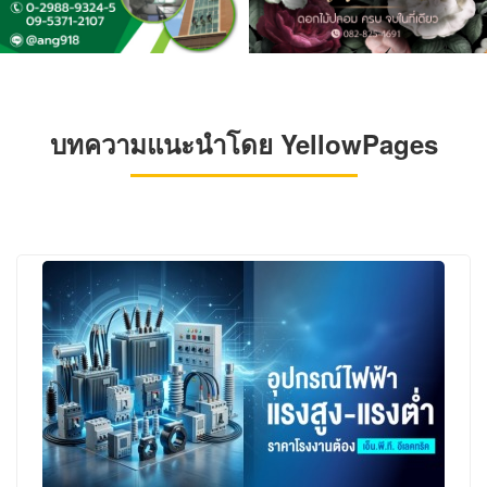
บทความแนะนำโดย YellowPages