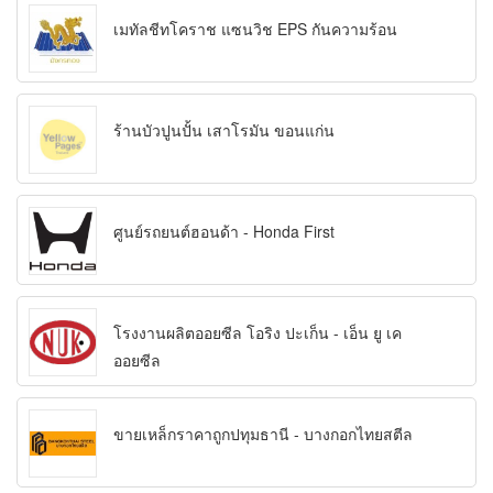
เมทัลชีทโคราช แซนวิช EPS กันความร้อน
ร้านบัวปูนปั้น เสาโรมัน ขอนแก่น
ศูนย์รถยนต์ฮอนด้า - Honda First
โรงงานผลิตออยซีล โอริง ปะเก็น - เอ็น ยู เค
ออยซีล
ขายเหล็กราคาถูกปทุมธานี - บางกอกไทยสตีล