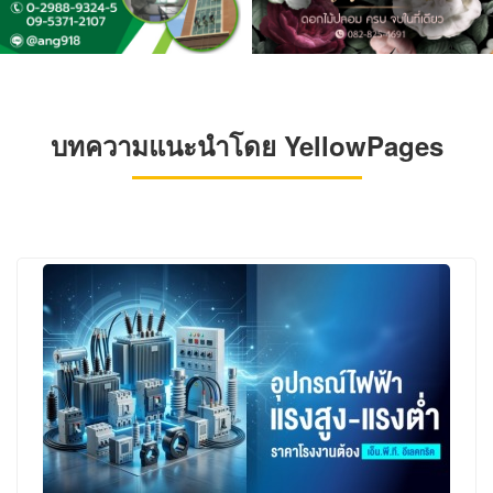
บทความแนะนำโดย YellowPages