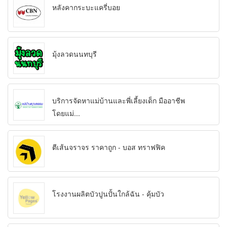
หลังคากระบะแครี่บอย
มุ้งลวดนนทบุรี
บริการจัดหาแม่บ้านและพี่เลี้ยงเด็ก มืออาชีพ
โดยแม่...
ตีเส้นจราจร ราคาถูก - บอส ทราฟฟิค
โรงงานผลิตบัวปูนปั้นใกล้ฉัน - คุ้มบัว