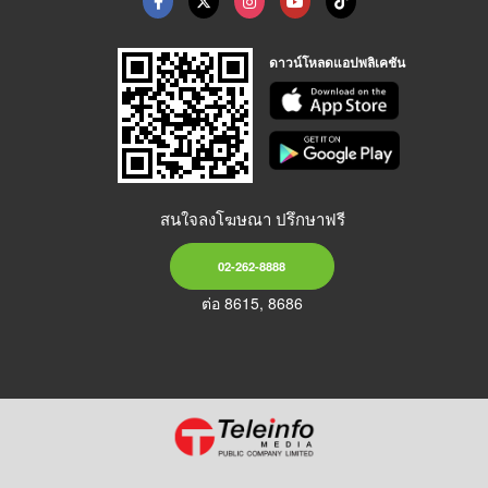
ดาวน์โหลดแอปพลิเคชัน
สนใจลงโฆษณา ปรึกษาฟรี
02-262-8888
ต่อ 8615, 8686