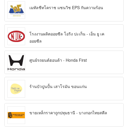
เมทัลชีทโคราช แซนวิช EPS กันความร้อน
โรงงานผลิตออยซีล โอริง ปะเก็น - เอ็น ยู เค
ออยซีล
ศูนย์รถยนต์ฮอนด้า - Honda First
ร้านบัวปูนปั้น เสาโรมัน ขอนแก่น
ขายเหล็กราคาถูกปทุมธานี - บางกอกไทยสตีล