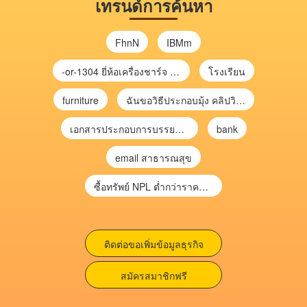
เทรนด์การค้นหา
FhnN
IBMm
-or-1304 ยี่ห้อเครื่องชาร์จ chargecore
โรงเรียน
furniture
ฉันขอวิธีประกอบมุ้ง คลิปวิดีโอ การประกอบมุ้ง
เอกสารประกอบการบรรยาย การประเมินความเสี่ยงเพื่อวางแผนการตรวจสอบ \
bank
email สาธารณสุข
ซื้อทรัพย์ NPL ต่ำกว่าราคาตลาด 30-70% แบบไม่ต้องไปประมูล”
ติดต่อขอเพิ่มข้อมูลธุรกิจ
สมัครสมาชิกฟรี