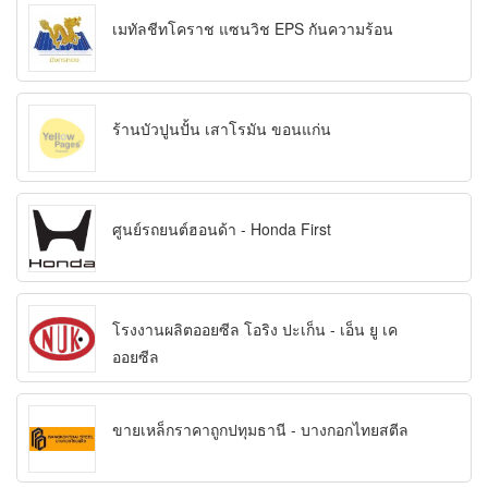
เมทัลชีทโคราช แซนวิช EPS กันความร้อน
ร้านบัวปูนปั้น เสาโรมัน ขอนแก่น
ศูนย์รถยนต์ฮอนด้า - Honda First
โรงงานผลิตออยซีล โอริง ปะเก็น - เอ็น ยู เค
ออยซีล
ขายเหล็กราคาถูกปทุมธานี - บางกอกไทยสตีล