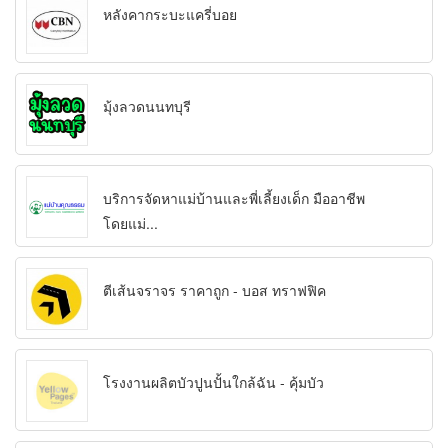
หลังคากระบะแครี่บอย
มุ้งลวดนนทบุรี
บริการจัดหาแม่บ้านและพี่เลี้ยงเด็ก มืออาชีพ
โดยแม่...
ตีเส้นจราจร ราคาถูก - บอส ทราฟฟิค
โรงงานผลิตบัวปูนปั้นใกล้ฉัน - คุ้มบัว