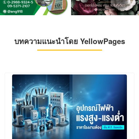
บทความแนะนำโดย YellowPages