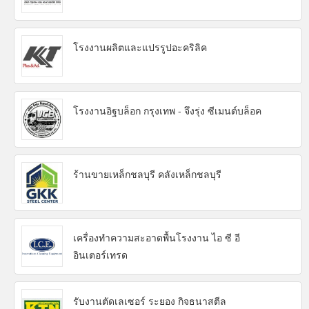
โรงงานผลิตและแปรรูปอะคริลิค
โรงงานอิฐบล็อก กรุงเทพ - จึงรุ่ง ซีเมนต์บล็อค
ร้านขายเหล็กชลบุรี คลังเหล็กชลบุรี
เครื่องทำความสะอาดพื้นโรงงาน ไอ ซี อี
อินเตอร์เทรด
รับงานตัดเลเซอร์ ระยอง กิจธนาสตีล