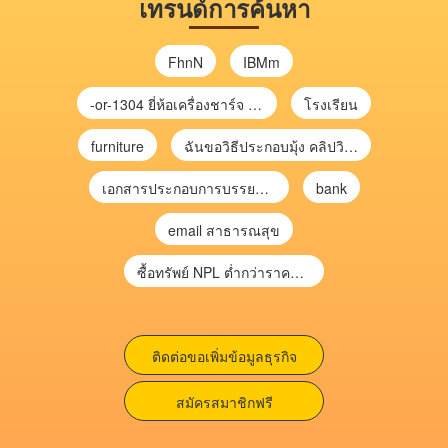
เทรนด์การค้นหา
FhnN
IBMm
-or-1304 ยี่ห้อเครื่องชาร์จ chargecore
โรงเรียน
furniture
ฉันขอวิธีประกอบมุ้ง คลิปวิดีโอ การประกอบมุ้ง
เอกสารประกอบการบรรยาย การประเมินความเสี่ยงเพื่อวางแผนการตรวจสอบ \
bank
email สาธารณสุข
ซื้อทรัพย์ NPL ต่ำกว่าราคาตลาด 30-70% แบบไม่ต้องไปประมูล”
ติดต่อขอเพิ่มข้อมูลธุรกิจ
สมัครสมาชิกฟรี