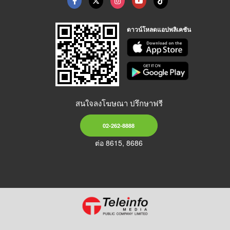
ดาวน์โหลดแอปพลิเคชัน
สนใจลงโฆษณา ปรึกษาฟรี
02-262-8888
ต่อ 8615, 8686