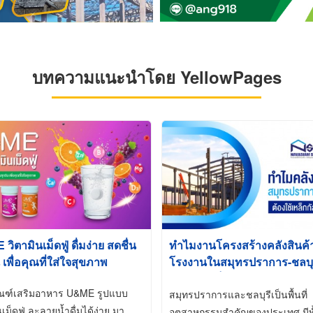
บทความแนะนำโดย YellowPages
ิตามินเม็ดฟู่ ดื่มง่าย สดชื่น
ทำไมงานโครงสร้างคลังสินค
 เพื่อคุณที่ใส่ใจสุขภาพ
โรงงานในสมุทรปราการ-ชลบุรี
นิยมใช้เหล็กชุบกัลวาไนซ์ (Ho
ัณฑ์เสริมอาหาร U&ME รูปแบบ
Galvanized)
สมุทรปราการและชลบุรีเป็นพื้นที่
นเม็ดฟู่ ละลายน้ำดื่มได้ง่าย มา
อุตสาหกรรมสำคัญของประเทศ มีทั