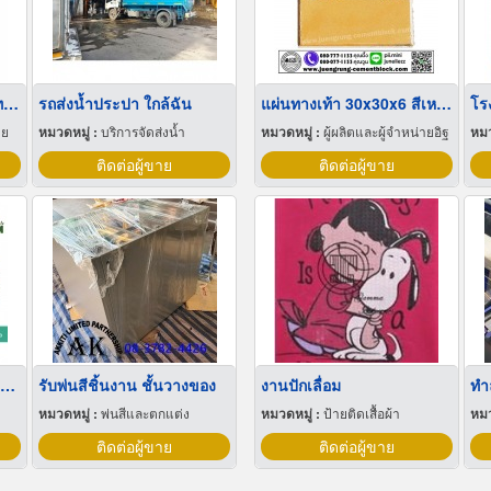
ขายส่ง บิ๊กแบ็คใส่น้ำตาลทราย สมุทรปราการ
รถส่งน้ำประปา ใกล้ฉัน
แผ่นทางเท้า 30x30x6 สีเหลือง
าย
หมวดหมู่ :
บริการจัดส่งน้ำ
หมวดหมู่ :
ผู้ผลิตและผู้จำหน่ายอิฐ
หมว
ติดต่อผู้ขาย
ติดต่อผู้ขาย
ขายส่งฟิล์มยืดพันพาเลทขนาดพันด้วยมือ Hand wrap
รับพ่นสีชิ้นงาน ชั้นวางของ
งานปักเลื่อม
หมวดหมู่ :
พ่นสีและตกแต่ง
หมวดหมู่ :
ป้ายติดเสื้อผ้า
หมว
ติดต่อผู้ขาย
ติดต่อผู้ขาย