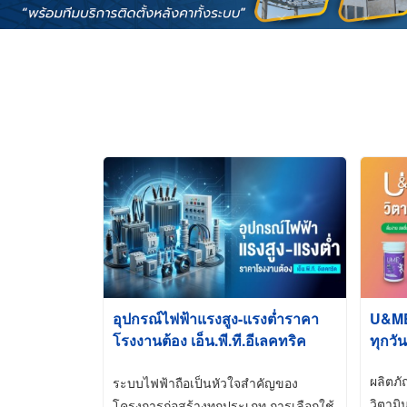
อุปกรณ์ไฟฟ้าแรงสูง-แรงต่ำราคา
U&ME ว
โรงงานต้อง เอ็น.พี.ที.อีเลคทริค
ทุกวัน
ซัพพลาย
ผลิตภ
ระบบไฟฟ้าถือเป็นหัวใจสำคัญของ
วิตามิ
โครงการก่อสร้างทุกประเภท การเลือกใช้