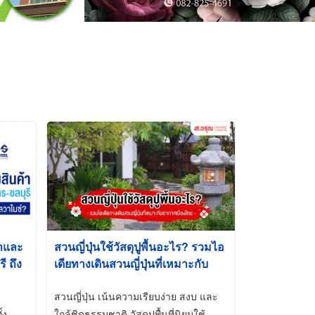
้าและ
สวนญี่ปุ่นใช้วัสดุปูพื้นอะไร? รวมไอ
 ถึง
เดียทางเดินสวนญี่ปุ่นที่เหมาะกับ
t-Dip
อากาศเมืองไทย
สวนญี่ปุ่น เน้นความเรียบง่าย สงบ และ
้ง
ใกล้ชิดธรรมชาติ วัสดุปูพื้นที่นิยมใช้