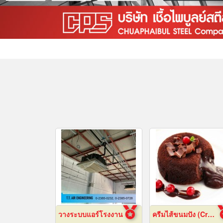
วางระบบแอร์โรงงาน
ครีมไส้ขนมปัง (Cream fillings for bread)