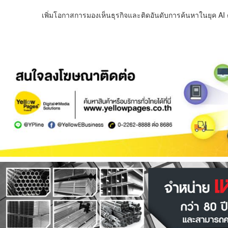
เพิ่มโอกาสการมองเห็นธุรกิจและติดอันดับการค้นหาในยุค AI ด้