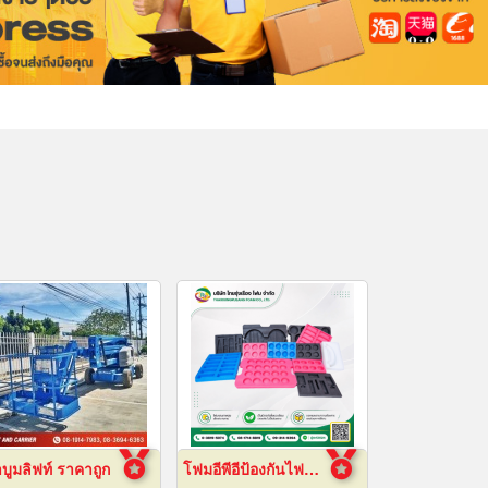
าบูมลิฟท์ ราคาถูก
โฟมอีพีอีป้องกันไฟฟ้าสถิต