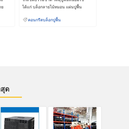
าย
ได้แก่ บล็อกลายไม้หมอน แผ่นปูพื้น
คอนกรีต
คอนกรีตบล็อกปูพื้น
าสุด