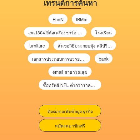
เทรนด์การค้นหา
FhnN
IBMm
-or-1304 ยี่ห้อเครื่องชาร์จ chargecore
โรงเรียน
furniture
ฉันขอวิธีประกอบมุ้ง คลิปวิดีโอ การประกอบมุ้ง
เอกสารประกอบการบรรยาย การประเมินความเสี่ยงเพื่อวางแผนการตรวจสอบ \
bank
email สาธารณสุข
ซื้อทรัพย์ NPL ต่ำกว่าราคาตลาด 30-70% แบบไม่ต้องไปประมูล”
ติดต่อขอเพิ่มข้อมูลธุรกิจ
สมัครสมาชิกฟรี