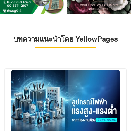
บทความแนะนำโดย YellowPages