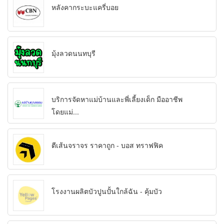
หลังคากระบะแครี่บอย
มุ้งลวดนนทบุรี
บริการจัดหาแม่บ้านและพี่เลี้ยงเด็ก มืออาชีพ
โดยแม่...
ตีเส้นจราจร ราคาถูก - บอส ทราฟฟิค
โรงงานผลิตบัวปูนปั้นใกล้ฉัน - คุ้มบัว