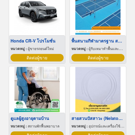
Honda CR-V โปรโมชั่น
พื้นสนามกีฬามาตรฐาน สนามเทนนิส ITF, สนามบาสเกตบอล, สนามแบตมินตัน Portable
หมวดหมู่ :
ผู้ขายรถยนต์ใหม่
หมวดหมู่ :
ผู้รับเหมาทำพื้นและทางเดิน
ติดต่อผู้ขาย
ติดต่อผู้ขาย
ดูแลผู้สูงอายุตามบ้าน
สายสวนปัสสาวะ (Nelaton Catheter)
หมวดหมู่ :
สถานพักฟื้นพยาบาล
หมวดหมู่ :
อุปกรณ์และเครื่องใช้แพทย์และศัลยแพทย์