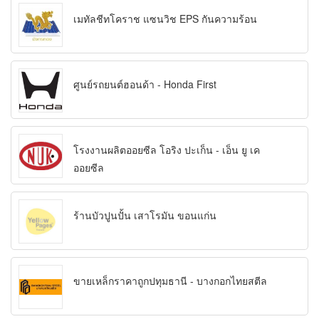
เมทัลชีทโคราช แซนวิช EPS กันความร้อน
ศูนย์รถยนต์ฮอนด้า - Honda First
โรงงานผลิตออยซีล โอริง ปะเก็น - เอ็น ยู เค
ออยซีล
ร้านบัวปูนปั้น เสาโรมัน ขอนแก่น
ขายเหล็กราคาถูกปทุมธานี - บางกอกไทยสตีล