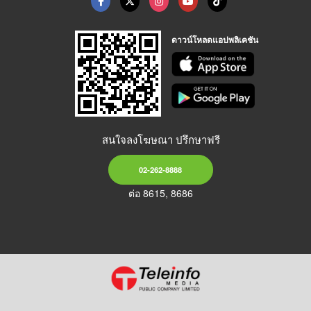
ดาวน์โหลดแอปพลิเคชัน
สนใจลงโฆษณา ปรึกษาฟรี
02-262-8888
ต่อ 8615, 8686