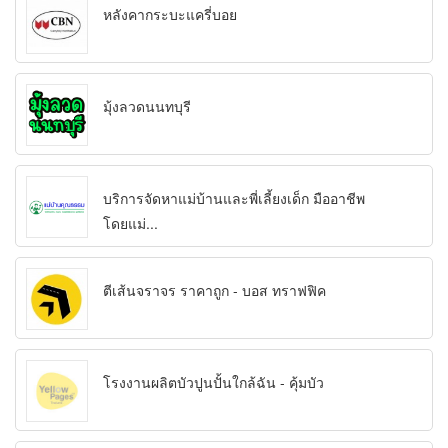
หลังคากระบะแครี่บอย
มุ้งลวดนนทบุรี
บริการจัดหาแม่บ้านและพี่เลี้ยงเด็ก มืออาชีพ
โดยแม่...
ตีเส้นจราจร ราคาถูก - บอส ทราฟฟิค
โรงงานผลิตบัวปูนปั้นใกล้ฉัน - คุ้มบัว