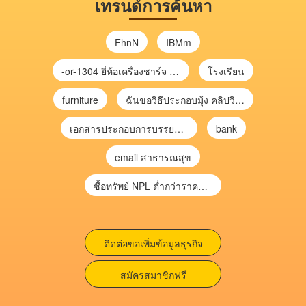
เทรนด์การค้นหา
FhnN
IBMm
-or-1304 ยี่ห้อเครื่องชาร์จ chargecore
โรงเรียน
furniture
ฉันขอวิธีประกอบมุ้ง คลิปวิดีโอ การประกอบมุ้ง
เอกสารประกอบการบรรยาย การประเมินความเสี่ยงเพื่อวางแผนการตรวจสอบ \
bank
email สาธารณสุข
ซื้อทรัพย์ NPL ต่ำกว่าราคาตลาด 30-70% แบบไม่ต้องไปประมูล”
ติดต่อขอเพิ่มข้อมูลธุรกิจ
สมัครสมาชิกฟรี