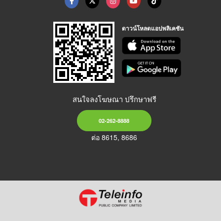
ดาวน์โหลดแอปพลิเคชัน
สนใจลงโฆษณา ปรึกษาฟรี
02-262-8888
ต่อ 8615, 8686