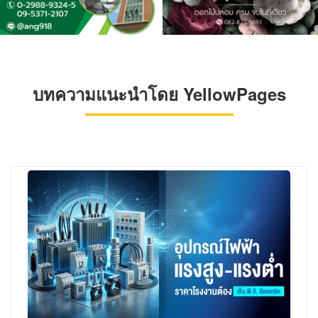
บทความแนะนำโดย YellowPages