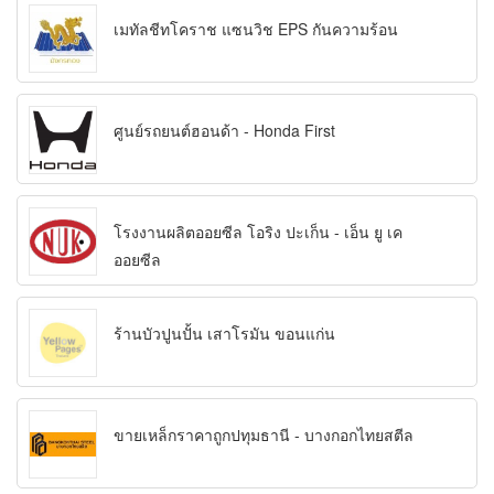
เมทัลชีทโคราช แซนวิช EPS กันความร้อน
ศูนย์รถยนต์ฮอนด้า - Honda First
โรงงานผลิตออยซีล โอริง ปะเก็น - เอ็น ยู เค
ออยซีล
ร้านบัวปูนปั้น เสาโรมัน ขอนแก่น
ขายเหล็กราคาถูกปทุมธานี - บางกอกไทยสตีล