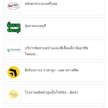
หลังคากระบะแครี่บอย
มุ้งลวดนนทบุรี
บริการจัดหาแม่บ้านและพี่เลี้ยงเด็ก มืออาชีพ
โดยแม่...
ตีเส้นจราจร ราคาถูก - บอส ทราฟฟิค
โรงงานผลิตบัวปูนปั้นใกล้ฉัน - คุ้มบัว