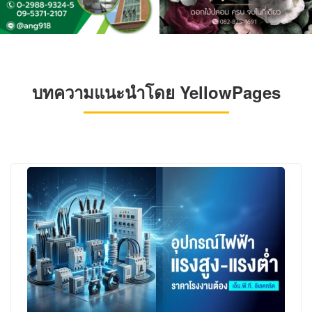
บทความแนะนำโดย YellowPages