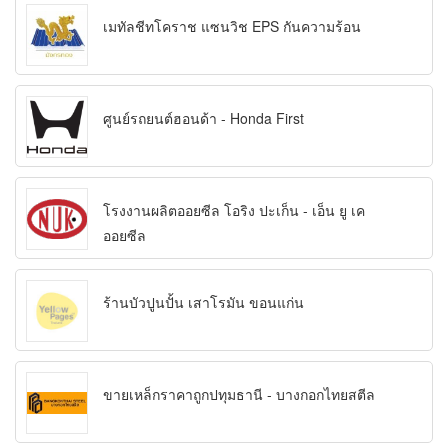
เมทัลชีทโคราช แซนวิช EPS กันความร้อน
ศูนย์รถยนต์ฮอนด้า - Honda First
โรงงานผลิตออยซีล โอริง ปะเก็น - เอ็น ยู เค
ออยซีล
ร้านบัวปูนปั้น เสาโรมัน ขอนแก่น
ขายเหล็กราคาถูกปทุมธานี - บางกอกไทยสตีล