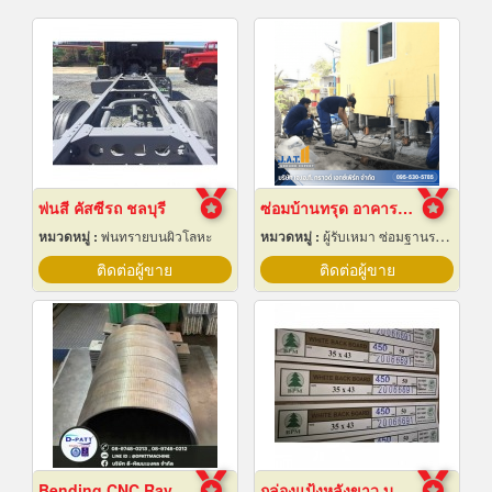
พ่นสี คัสซีรถ ชลบุรี
ซ่อมบ้านทรุด อาคารทรุด
หมวดหมู่ :
พ่นทรายบนผิวโลหะ
หมวดหมู่ :
ผู้รับเหมา ซ่อมฐานรากและโครงสร้างก่อสร้าง
ติดต่อผู้ขาย
ติดต่อผู้ขาย
Bending CNC Rayong
กล่องแป้งหลังขาว บางเลนเกรดA(BL-Aหลังขาว)