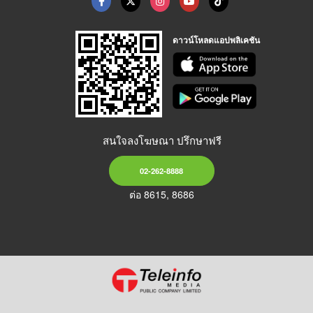
ดาวน์โหลดแอปพลิเคชัน
สนใจลงโฆษณา ปรึกษาฟรี
02-262-8888
ต่อ 8615, 8686