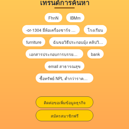
เทรนด์การค้นหา
FhnN
IBMm
-or-1304 ยี่ห้อเครื่องชาร์จ chargecore
โรงเรียน
furniture
ฉันขอวิธีประกอบมุ้ง คลิปวิดีโอ การประกอบมุ้ง
เอกสารประกอบการบรรยาย การประเมินความเสี่ยงเพื่อวางแผนการตรวจสอบ \
bank
email สาธารณสุข
ซื้อทรัพย์ NPL ต่ำกว่าราคาตลาด 30-70% แบบไม่ต้องไปประมูล”
ติดต่อขอเพิ่มข้อมูลธุรกิจ
สมัครสมาชิกฟรี