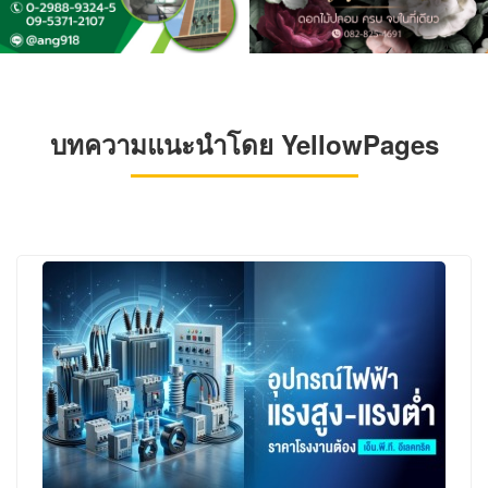
บทความแนะนำโดย YellowPages