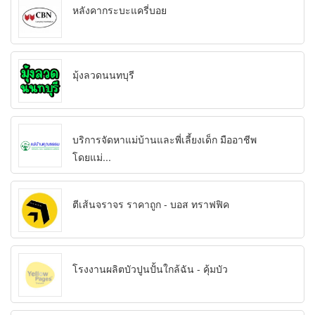
หลังคากระบะแครี่บอย
มุ้งลวดนนทบุรี
บริการจัดหาแม่บ้านและพี่เลี้ยงเด็ก มืออาชีพ
โดยแม่...
ตีเส้นจราจร ราคาถูก - บอส ทราฟฟิค
โรงงานผลิตบัวปูนปั้นใกล้ฉัน - คุ้มบัว