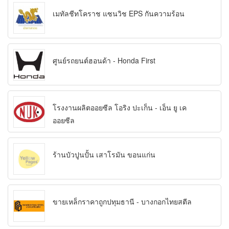
เมทัลชีทโคราช แซนวิช EPS กันความร้อน
ศูนย์รถยนต์ฮอนด้า - Honda First
โรงงานผลิตออยซีล โอริง ปะเก็น - เอ็น ยู เค
ออยซีล
ร้านบัวปูนปั้น เสาโรมัน ขอนแก่น
ขายเหล็กราคาถูกปทุมธานี - บางกอกไทยสตีล