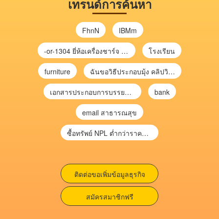
เทรนด์การค้นหา
FhnN
IBMm
-or-1304 ยี่ห้อเครื่องชาร์จ chargecore
โรงเรียน
furniture
ฉันขอวิธีประกอบมุ้ง คลิปวิดีโอ การประกอบมุ้ง
เอกสารประกอบการบรรยาย การประเมินความเสี่ยงเพื่อวางแผนการตรวจสอบ \
bank
email สาธารณสุข
ซื้อทรัพย์ NPL ต่ำกว่าราคาตลาด 30-70% แบบไม่ต้องไปประมูล”
ติดต่อขอเพิ่มข้อมูลธุรกิจ
สมัครสมาชิกฟรี