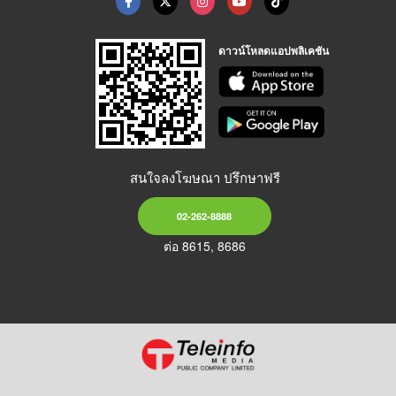
ดาวน์โหลดแอปพลิเคชัน
สนใจลงโฆษณา ปรึกษาฟรี
02-262-8888
ต่อ 8615, 8686