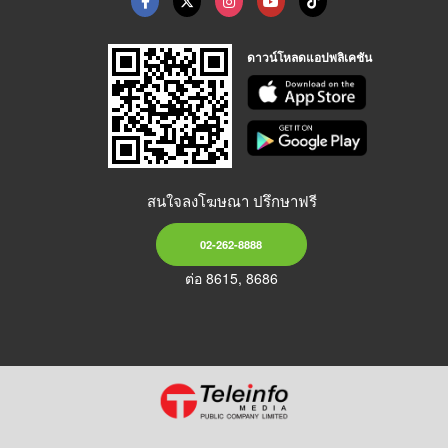
ดาวน์โหลดแอปพลิเคชัน
สนใจลงโฆษณา ปรึกษาฟรี
02-262-8888
ต่อ 8615, 8686