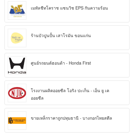
เมทัลชีทโคราช แซนวิช EPS กันความร้อน
ร้านบัวปูนปั้น เสาโรมัน ขอนแก่น
ศูนย์รถยนต์ฮอนด้า - Honda First
โรงงานผลิตออยซีล โอริง ปะเก็น - เอ็น ยู เค
ออยซีล
ขายเหล็กราคาถูกปทุมธานี - บางกอกไทยสตีล