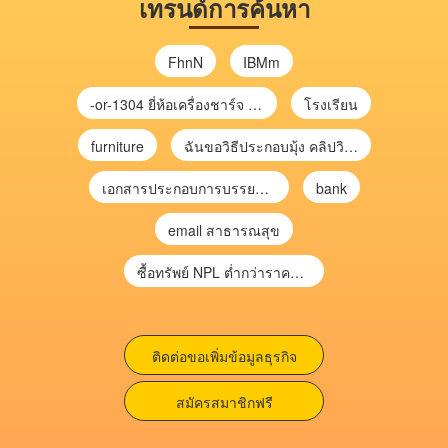
เทรนด์การค้นหา
FhnN
IBMm
-or-1304 ยี่ห้อเครื่องชาร์จ chargecore
โรงเรียน
furniture
ฉันขอวิธีประกอบมุ้ง คลิปวิดีโอ การประกอบมุ้ง
เอกสารประกอบการบรรยาย การประเมินความเสี่ยงเพื่อวางแผนการตรวจสอบ \
bank
email สาธารณสุข
ซื้อทรัพย์ NPL ต่ำกว่าราคาตลาด 30-70% แบบไม่ต้องไปประมูล”
ติดต่อขอเพิ่มข้อมูลธุรกิจ
สมัครสมาชิกฟรี