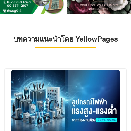
บทความแนะนำโดย YellowPages