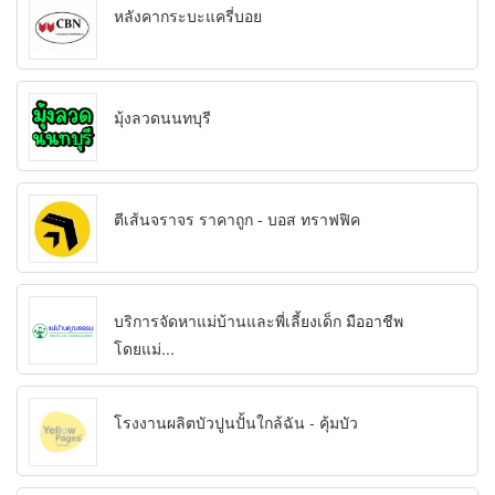
หลังคากระบะแครี่บอย
มุ้งลวดนนทบุรี
ตีเส้นจราจร ราคาถูก - บอส ทราฟฟิค
บริการจัดหาแม่บ้านและพี่เลี้ยงเด็ก มืออาชีพ
โดยแม่...
โรงงานผลิตบัวปูนปั้นใกล้ฉัน - คุ้มบัว