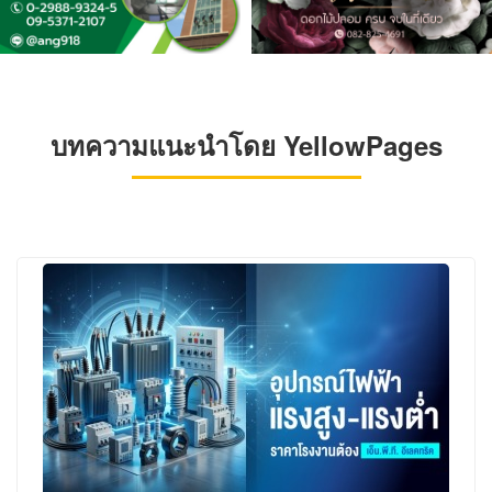
บทความแนะนำโดย YellowPages