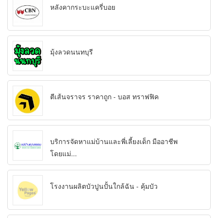
หลังคากระบะแครี่บอย
มุ้งลวดนนทบุรี
ตีเส้นจราจร ราคาถูก - บอส ทราฟฟิค
บริการจัดหาแม่บ้านและพี่เลี้ยงเด็ก มืออาชีพ
โดยแม่...
โรงงานผลิตบัวปูนปั้นใกล้ฉัน - คุ้มบัว