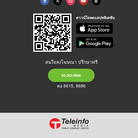
ดาวน์โหลดแอปพลิเคชัน
สนใจลงโฆษณา ปรึกษาฟรี
02-262-8888
ต่อ 8615, 8686