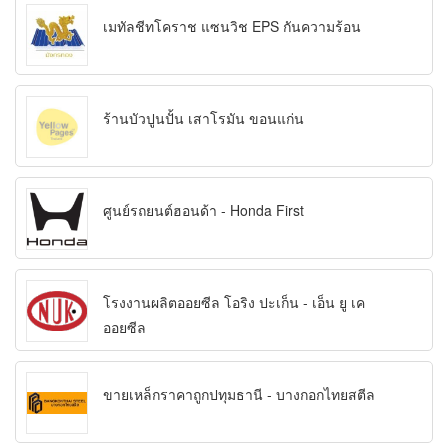
เมทัลชีทโคราช แซนวิช EPS กันความร้อน
ร้านบัวปูนปั้น เสาโรมัน ขอนแก่น
ศูนย์รถยนต์ฮอนด้า - Honda First
โรงงานผลิตออยซีล โอริง ปะเก็น - เอ็น ยู เค
ออยซีล
ขายเหล็กราคาถูกปทุมธานี - บางกอกไทยสตีล