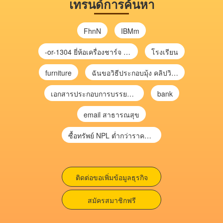
เทรนด์การค้นหา
FhnN
IBMm
-or-1304 ยี่ห้อเครื่องชาร์จ chargecore
โรงเรียน
furniture
ฉันขอวิธีประกอบมุ้ง คลิปวิดีโอ การประกอบมุ้ง
เอกสารประกอบการบรรยาย การประเมินความเสี่ยงเพื่อวางแผนการตรวจสอบ \
bank
email สาธารณสุข
ซื้อทรัพย์ NPL ต่ำกว่าราคาตลาด 30-70% แบบไม่ต้องไปประมูล”
ติดต่อขอเพิ่มข้อมูลธุรกิจ
สมัครสมาชิกฟรี