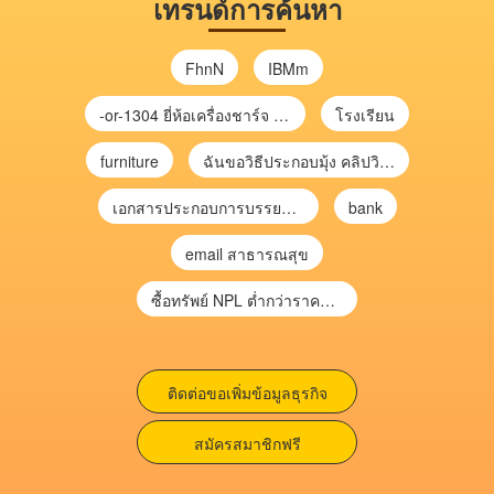
เทรนด์การค้นหา
FhnN
IBMm
-or-1304 ยี่ห้อเครื่องชาร์จ chargecore
โรงเรียน
furniture
ฉันขอวิธีประกอบมุ้ง คลิปวิดีโอ การประกอบมุ้ง
เอกสารประกอบการบรรยาย การประเมินความเสี่ยงเพื่อวางแผนการตรวจสอบ \
bank
email สาธารณสุข
ซื้อทรัพย์ NPL ต่ำกว่าราคาตลาด 30-70% แบบไม่ต้องไปประมูล”
ติดต่อขอเพิ่มข้อมูลธุรกิจ
สมัครสมาชิกฟรี