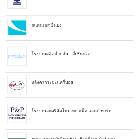
สแตนเลส ยืนยง
โรงงานผลิตน้ำกลั่น - ลี้เซียฮวด
หลังคากระบะแครี่บอย
โรงงานอะคริลิคโฟมเทป แพ็ค แอนด์ พาร์ท