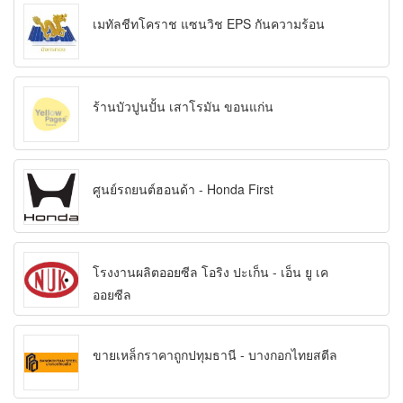
เมทัลชีทโคราช แซนวิช EPS กันความร้อน
ร้านบัวปูนปั้น เสาโรมัน ขอนแก่น
ศูนย์รถยนต์ฮอนด้า - Honda First
โรงงานผลิตออยซีล โอริง ปะเก็น - เอ็น ยู เค
ออยซีล
ขายเหล็กราคาถูกปทุมธานี - บางกอกไทยสตีล