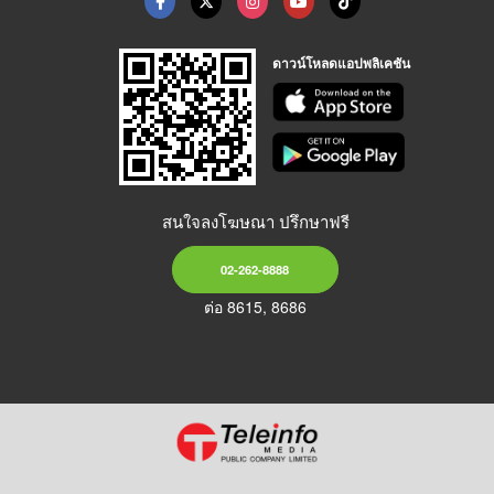
ดาวน์โหลดแอปพลิเคชัน
สนใจลงโฆษณา ปรึกษาฟรี
02-262-8888
ต่อ 8615, 8686