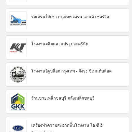
รถเครนให้เช่า กรุงเทพ เครน แอนด์ เซอร์วิส
โรงงานผลิตและแปรรูปอะคริลิค
โรงงานอิฐบล็อก กรุงเทพ - จึงรุ่ง ซีเมนต์บล็อค
ร้านขายเหล็กชลบุรี คลังเหล็กชลบุรี
เครื่องทำความสะอาดพื้นโรงงาน ไอ ซี อี