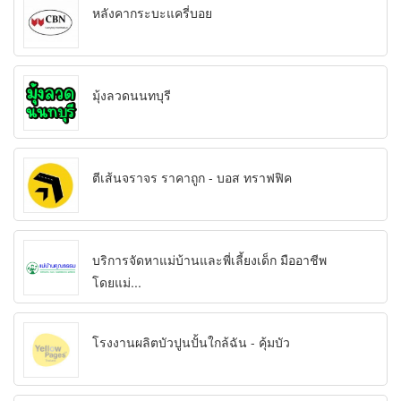
หลังคากระบะแครี่บอย
มุ้งลวดนนทบุรี
ตีเส้นจราจร ราคาถูก - บอส ทราฟฟิค
บริการจัดหาแม่บ้านและพี่เลี้ยงเด็ก มืออาชีพ
โดยแม่...
โรงงานผลิตบัวปูนปั้นใกล้ฉัน - คุ้มบัว