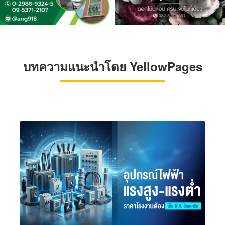
บทความแนะนำโดย YellowPages