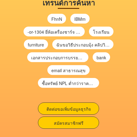
เทรนด์การค้นหา
FhnN
IBMm
-or-1304 ยี่ห้อเครื่องชาร์จ chargecore
โรงเรียน
furniture
ฉันขอวิธีประกอบมุ้ง คลิปวิดีโอ การประกอบมุ้ง
เอกสารประกอบการบรรยาย การประเมินความเสี่ยงเพื่อวางแผนการตรวจสอบ \
bank
email สาธารณสุข
ซื้อทรัพย์ NPL ต่ำกว่าราคาตลาด 30-70% แบบไม่ต้องไปประมูล”
ติดต่อขอเพิ่มข้อมูลธุรกิจ
สมัครสมาชิกฟรี