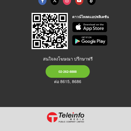
ดาวน์โหลดแอปพลิเคชัน
สนใจลงโฆษณา ปรึกษาฟรี
02-262-8888
ต่อ 8615, 8686