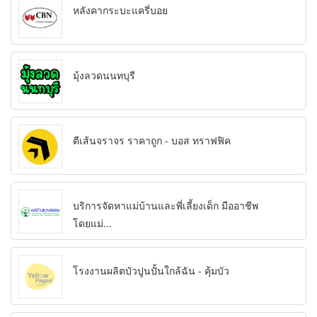
หลังคากระบะแครี่บอย
มุ้งลวดนนทบุรี
ตีเส้นจราจร ราคาถูก - บอส ทราฟฟิค
บริการจัดหาแม่บ้านและพี่เลี้ยงเด็ก มืออาชีพ
โดยแม่...
โรงงานผลิตบัวปูนปั้นใกล้ฉัน - คุ้มบัว