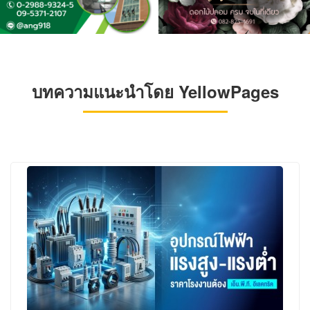
บทความแนะนำโดย YellowPages