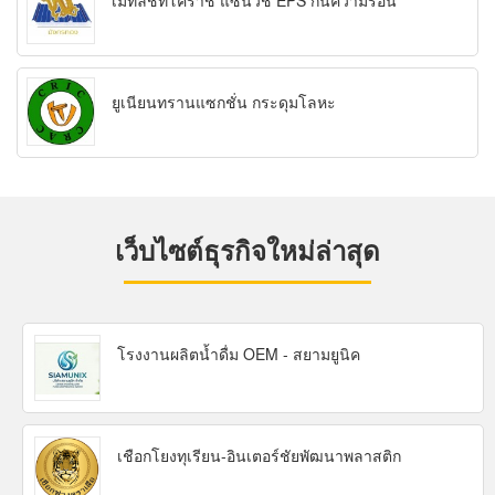
เมทัลชีทโคราช แซนวิช EPS กันความร้อน
ยูเนียนทรานแซกชั่น กระดุมโลหะ
เว็บไซต์ธุรกิจใหม่ล่าสุด
โรงงานผลิตน้ำดื่ม OEM - สยามยูนิค
เชือกโยงทุเรียน-อินเตอร์ชัยพัฒนาพลาสติก