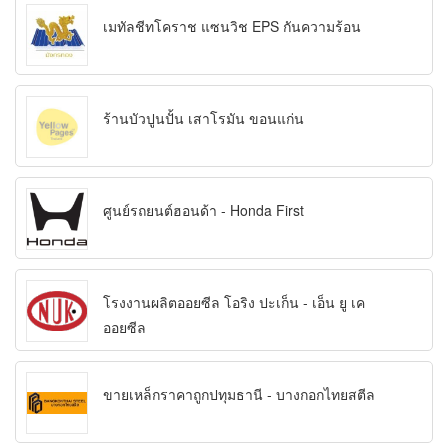
เมทัลชีทโคราช แซนวิช EPS กันความร้อน
ร้านบัวปูนปั้น เสาโรมัน ขอนแก่น
ศูนย์รถยนต์ฮอนด้า - Honda First
โรงงานผลิตออยซีล โอริง ปะเก็น - เอ็น ยู เค
ออยซีล
ขายเหล็กราคาถูกปทุมธานี - บางกอกไทยสตีล