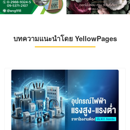
บทความแนะนำโดย YellowPages