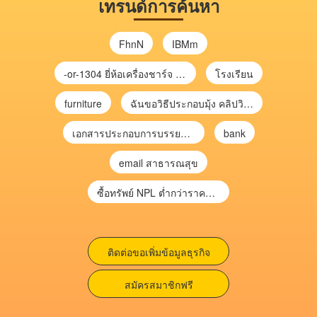
เทรนด์การค้นหา
FhnN
IBMm
-or-1304 ยี่ห้อเครื่องชาร์จ chargecore
โรงเรียน
furniture
ฉันขอวิธีประกอบมุ้ง คลิปวิดีโอ การประกอบมุ้ง
เอกสารประกอบการบรรยาย การประเมินความเสี่ยงเพื่อวางแผนการตรวจสอบ \
bank
email สาธารณสุข
ซื้อทรัพย์ NPL ต่ำกว่าราคาตลาด 30-70% แบบไม่ต้องไปประมูล”
ติดต่อขอเพิ่มข้อมูลธุรกิจ
สมัครสมาชิกฟรี