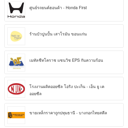
ศูนย์รถยนต์ฮอนด้า - Honda First
ร้านบัวปูนปั้น เสาโรมัน ขอนแก่น
เมทัลชีทโคราช แซนวิช EPS กันความร้อน
โรงงานผลิตออยซีล โอริง ปะเก็น - เอ็น ยู เค
ออยซีล
ขายเหล็กราคาถูกปทุมธานี - บางกอกไทยสตีล