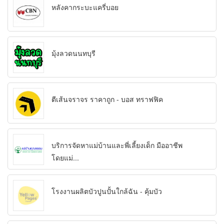
หลังคากระบะแครี่บอย
มุ้งลวดนนทบุรี
ตีเส้นจราจร ราคาถูก - บอส ทราฟฟิค
บริการจัดหาแม่บ้านและพี่เลี้ยงเด็ก มืออาชีพ
โดยแม่...
โรงงานผลิตบัวปูนปั้นใกล้ฉัน - คุ้มบัว