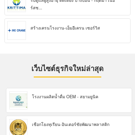
รับดูแลผู้สูงอายุ ติดเตียง บางบอน - กฤติมา เนอ
ร์สซ...
สร้างเครนโรงงาน-เอ็มอีเครน เซอร์วิส
เว็บไซต์ธุรกิจใหม่ล่าสุด
โรงงานผลิตน้ำดื่ม OEM - สยามยูนิค
เชือกโยงทุเรียน-อินเตอร์ชัยพัฒนาพลาสติก