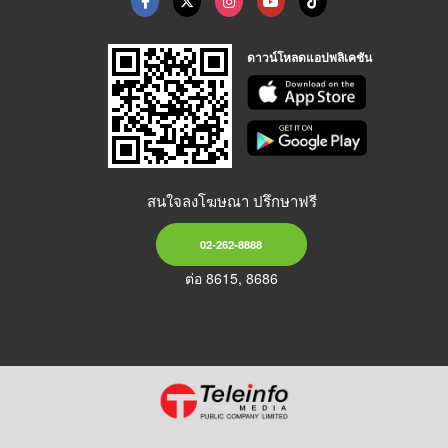
ดาวน์โหลดแอปพลิเคชัน
สนใจลงโฆษณา ปรึกษาฟรี
02-262-8888
ต่อ 8615, 8686