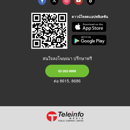
ดาวน์โหลดแอปพลิเคชัน
สนใจลงโฆษณา ปรึกษาฟรี
02-262-8888
ต่อ 8615, 8686