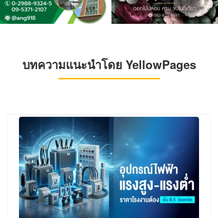
บทความแนะนำโดย YellowPages