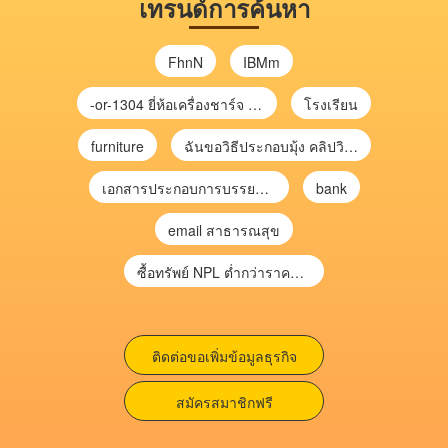
เทรนด์การค้นหา
FhnN
IBMm
-or-1304 ยี่ห้อเครื่องชาร์จ chargecore
โรงเรียน
furniture
ฉันขอวิธีประกอบมุ้ง คลิปวิดีโอ การประกอบมุ้ง
เอกสารประกอบการบรรยาย การประเมินความเสี่ยงเพื่อวางแผนการตรวจสอบ \
bank
email สาธารณสุข
ซื้อทรัพย์ NPL ต่ำกว่าราคาตลาด 30-70% แบบไม่ต้องไปประมูล”
ติดต่อขอเพิ่มข้อมูลธุรกิจ
สมัครสมาชิกฟรี