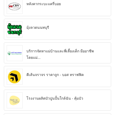
หลังคากระบะแครี่บอย
มุ้งลวดนนทบุรี
บริการจัดหาแม่บ้านและพี่เลี้ยงเด็ก มืออาชีพ
โดยแม่...
ตีเส้นจราจร ราคาถูก - บอส ทราฟฟิค
โรงงานผลิตบัวปูนปั้นใกล้ฉัน - คุ้มบัว