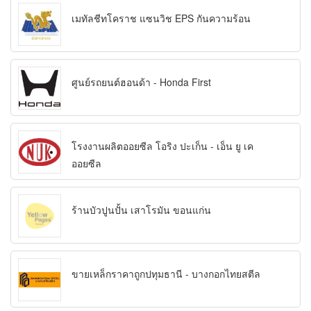
เมทัลชีทโคราช แซนวิช EPS กันความร้อน
ศูนย์รถยนต์ฮอนด้า - Honda First
โรงงานผลิตออยซีล โอริง ปะเก็น - เอ็น ยู เค
ออยซีล
ร้านบัวปูนปั้น เสาโรมัน ขอนแก่น
ขายเหล็กราคาถูกปทุมธานี - บางกอกไทยสตีล