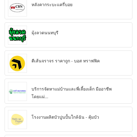
หลังคากระบะแครี่บอย
มุ้งลวดนนทบุรี
ตีเส้นจราจร ราคาถูก - บอส ทราฟฟิค
บริการจัดหาแม่บ้านและพี่เลี้ยงเด็ก มืออาชีพ
โดยแม่...
โรงงานผลิตบัวปูนปั้นใกล้ฉัน - คุ้มบัว