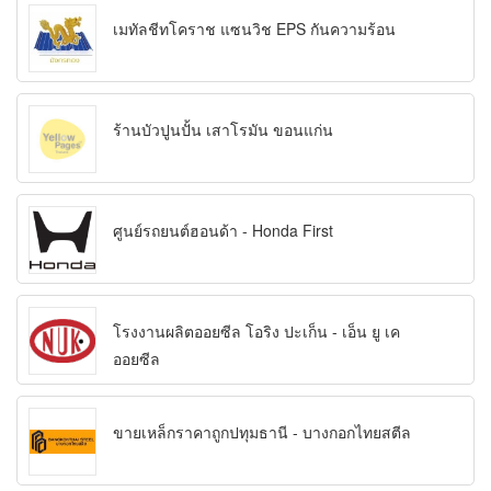
เมทัลชีทโคราช แซนวิช EPS กันความร้อน
ร้านบัวปูนปั้น เสาโรมัน ขอนแก่น
ศูนย์รถยนต์ฮอนด้า - Honda First
โรงงานผลิตออยซีล โอริง ปะเก็น - เอ็น ยู เค
ออยซีล
ขายเหล็กราคาถูกปทุมธานี - บางกอกไทยสตีล