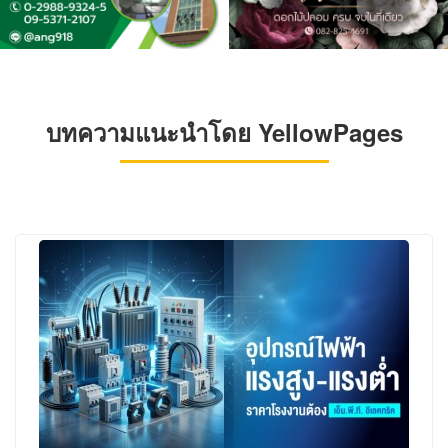
บทความแนะนำโดย YellowPages