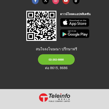
ดาวน์โหลดแอปพลิเคชัน
สนใจลงโฆษณา ปรึกษาฟรี
02-262-8888
ต่อ 8615, 8686