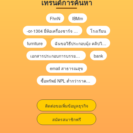
เทรนด์การค้นหา
FhnN
IBMm
-or-1304 ยี่ห้อเครื่องชาร์จ chargecore
โรงเรียน
furniture
ฉันขอวิธีประกอบมุ้ง คลิปวิดีโอ การประกอบมุ้ง
เอกสารประกอบการบรรยาย การประเมินความเสี่ยงเพื่อวางแผนการตรวจสอบ \
bank
email สาธารณสุข
ซื้อทรัพย์ NPL ต่ำกว่าราคาตลาด 30-70% แบบไม่ต้องไปประมูล”
ติดต่อขอเพิ่มข้อมูลธุรกิจ
สมัครสมาชิกฟรี