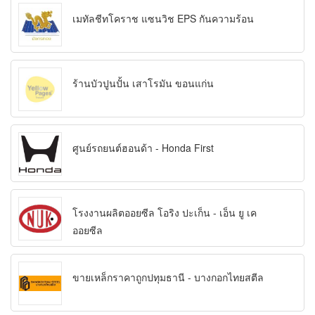
เมทัลชีทโคราช แซนวิช EPS กันความร้อน
ร้านบัวปูนปั้น เสาโรมัน ขอนแก่น
ศูนย์รถยนต์ฮอนด้า - Honda First
โรงงานผลิตออยซีล โอริง ปะเก็น - เอ็น ยู เค
ออยซีล
ขายเหล็กราคาถูกปทุมธานี - บางกอกไทยสตีล