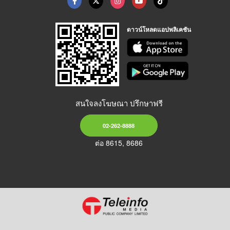
ดาวน์โหลดแอปพลิเคชัน
สนใจลงโฆษณา ปรึกษาฟรี
02-262-8888
ต่อ 8615, 8686