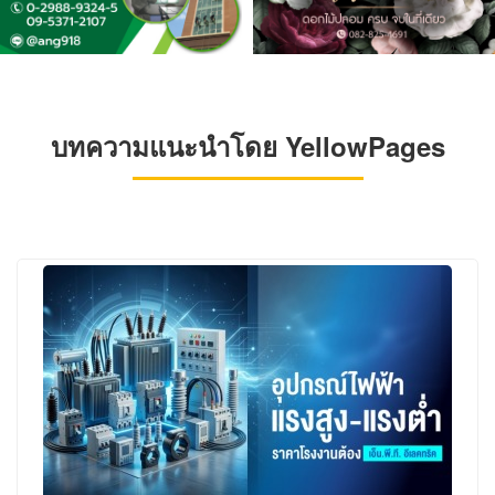
บทความแนะนำโดย YellowPages