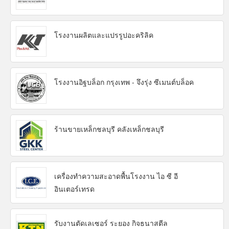
โรงงานผลิตและแปรรูปอะคริลิค
โรงงานอิฐบล็อก กรุงเทพ - จึงรุ่ง ซีเมนต์บล็อค
ร้านขายเหล็กชลบุรี คลังเหล็กชลบุรี
เครื่องทำความสะอาดพื้นโรงงาน ไอ ซี อี
อินเตอร์เทรด
รับงานตัดเลเซอร์ ระยอง กิจธนาสตีล