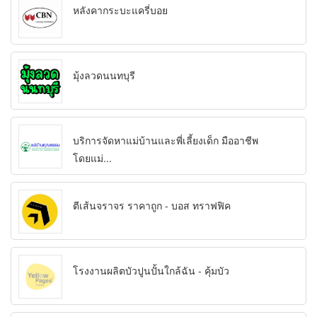
หลังคากระบะแครี่บอย
มุ้งลวดนนทบุรี
บริการจัดหาแม่บ้านและพี่เลี้ยงเด็ก มืออาชีพ
โดยแม่...
ตีเส้นจราจร ราคาถูก - บอส ทราฟฟิค
โรงงานผลิตบัวปูนปั้นใกล้ฉัน - คุ้มบัว