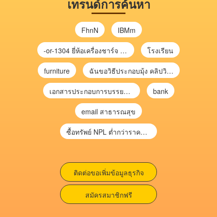
เทรนด์การค้นหา
FhnN
IBMm
-or-1304 ยี่ห้อเครื่องชาร์จ chargecore
โรงเรียน
furniture
ฉันขอวิธีประกอบมุ้ง คลิปวิดีโอ การประกอบมุ้ง
เอกสารประกอบการบรรยาย การประเมินความเสี่ยงเพื่อวางแผนการตรวจสอบ \
bank
email สาธารณสุข
ซื้อทรัพย์ NPL ต่ำกว่าราคาตลาด 30-70% แบบไม่ต้องไปประมูล”
ติดต่อขอเพิ่มข้อมูลธุรกิจ
สมัครสมาชิกฟรี