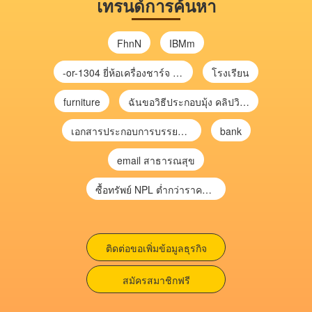
เทรนด์การค้นหา
FhnN
IBMm
-or-1304 ยี่ห้อเครื่องชาร์จ chargecore
โรงเรียน
furniture
ฉันขอวิธีประกอบมุ้ง คลิปวิดีโอ การประกอบมุ้ง
เอกสารประกอบการบรรยาย การประเมินความเสี่ยงเพื่อวางแผนการตรวจสอบ \
bank
email สาธารณสุข
ซื้อทรัพย์ NPL ต่ำกว่าราคาตลาด 30-70% แบบไม่ต้องไปประมูล”
ติดต่อขอเพิ่มข้อมูลธุรกิจ
สมัครสมาชิกฟรี