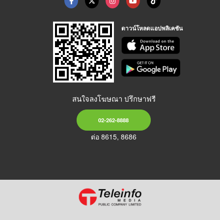
ดาวน์โหลดแอปพลิเคชัน
สนใจลงโฆษณา ปรึกษาฟรี
02-262-8888
ต่อ 8615, 8686