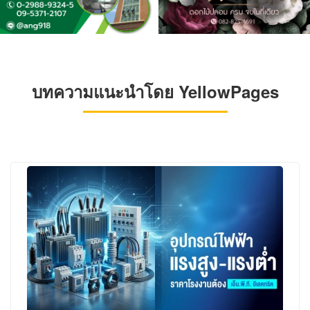
บทความแนะนำโดย YellowPages