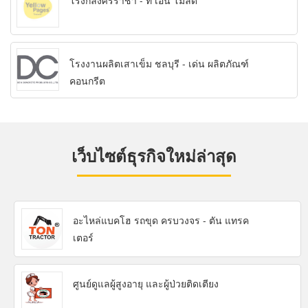
โรงกลึงศรีราชา - ที เอ็น โมลด์
โรงงานผลิตเสาเข็ม ชลบุรี - เด่น ผลิตภัณฑ์
คอนกรีต
เว็บไซต์ธุรกิจใหม่ล่าสุด
อะไหล่แบคโฮ รถขุด ครบวงจร - ตัน แทรค
เตอร์
ศูนย์ดูแลผู้สูงอายุ และผู้ป่วยติดเตียง