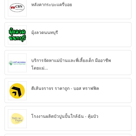
หลังคากระบะแครี่บอย
มุ้งลวดนนทบุรี
บริการจัดหาแม่บ้านและพี่เลี้ยงเด็ก มืออาชีพ
โดยแม่...
ตีเส้นจราจร ราคาถูก - บอส ทราฟฟิค
โรงงานผลิตบัวปูนปั้นใกล้ฉัน - คุ้มบัว