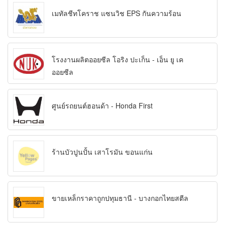
เมทัลชีทโคราช แซนวิช EPS กันความร้อน
โรงงานผลิตออยซีล โอริง ปะเก็น - เอ็น ยู เค
ออยซีล
ศูนย์รถยนต์ฮอนด้า - Honda First
ร้านบัวปูนปั้น เสาโรมัน ขอนแก่น
ขายเหล็กราคาถูกปทุมธานี - บางกอกไทยสตีล