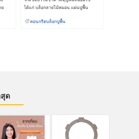
าย
ได้แก่ บล็อกลายไม้หมอน แผ่นปูพื้น
คอนกรีต
คอนกรีตบล็อกปูพื้น
าสุด