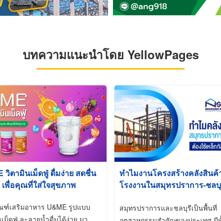
บทความแนะนำโดย YellowPages
ิตามินเม็ดฟู่ ดื่มง่าย สดชื่น
ทำไมงานโครงสร้างคลังสินค
 เพื่อคุณที่ใส่ใจสุขภาพ
โรงงานในสมุทรปราการ-ชลบุรี
นิยมใช้เหล็กชุบกัลวาไนซ์ (Ho
ัณฑ์เสริมอาหาร U&ME รูปแบบ
Galvanized)
สมุทรปราการและชลบุรีเป็นพื้นที่
นเม็ดฟู่ ละลายน้ำดื่มได้ง่าย มา
อุตสาหกรรมสำคัญของประเทศ มีทั