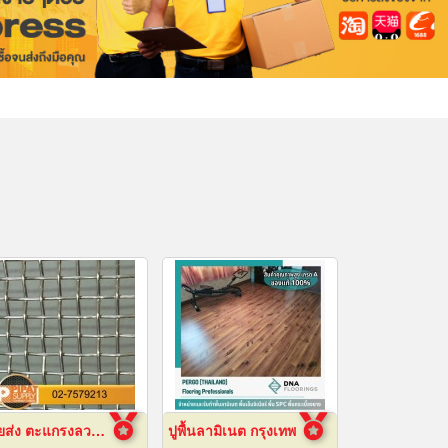
ขายส่ง ตะแกรงลวดสานสแตนเลส
ปูพื้นลามิเนต กรุงเทพ