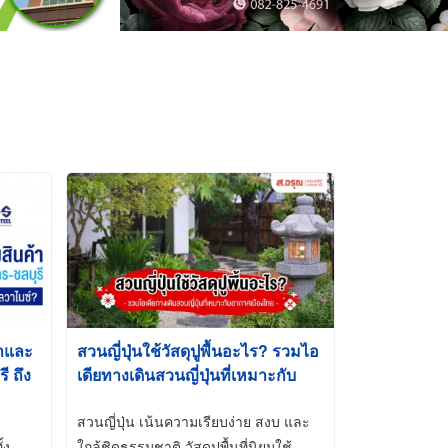
้าและ
สวนญี่ปุ่นใช้วัสดุปูพื้นอะไร? รวมไอ
 ถึง
เดียทางเดินสวนญี่ปุ่นที่เหมาะกับ
t-Dip
อากาศเมืองไทย
สวนญี่ปุ่น เน้นความเรียบง่าย สงบ และ
้ง
ใกล้ชิดธรรมชาติ วัสดุปูพื้นที่นิยมใช้