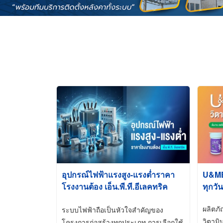
อุปกรณ์ไฟฟ้าแรงสูง-แรงต่ำราคา
U&ME ว
โรงงานต้อง เอ็น.พี.ที.อีเลคทริค
ทุกวัน
ซัพพลาย
ผลิตภ
ระบบไฟฟ้าถือเป็นหัวใจสำคัญของ
วิตามิ
โครงการก่อสร้างทุกประเภท การเลือกใช้