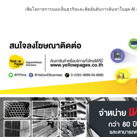
เพิ่มโอกาสการมองเห็นธุรกิจและติดอันดับการค้นหาในยุค AI ด้