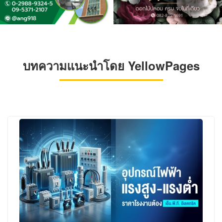
บทความแนะนำโดย YellowPages