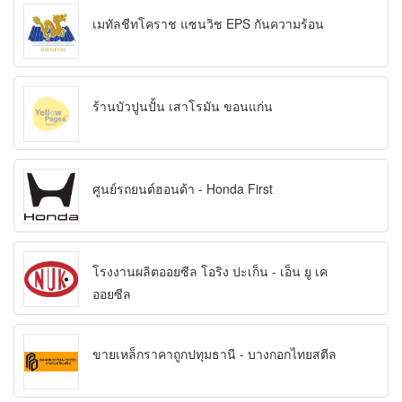
เมทัลชีทโคราช แซนวิช EPS กันความร้อน
ร้านบัวปูนปั้น เสาโรมัน ขอนแก่น
ศูนย์รถยนต์ฮอนด้า - Honda First
โรงงานผลิตออยซีล โอริง ปะเก็น - เอ็น ยู เค
ออยซีล
ขายเหล็กราคาถูกปทุมธานี - บางกอกไทยสตีล