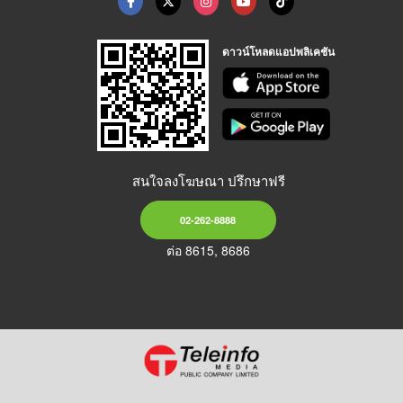
ดาวน์โหลดแอปพลิเคชัน
สนใจลงโฆษณา ปรึกษาฟรี
02-262-8888
ต่อ 8615, 8686