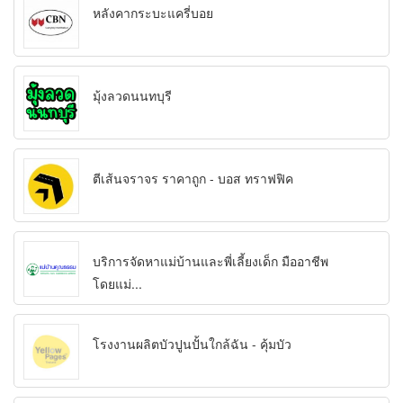
หลังคากระบะแครี่บอย
มุ้งลวดนนทบุรี
ตีเส้นจราจร ราคาถูก - บอส ทราฟฟิค
บริการจัดหาแม่บ้านและพี่เลี้ยงเด็ก มืออาชีพ
โดยแม่...
โรงงานผลิตบัวปูนปั้นใกล้ฉัน - คุ้มบัว