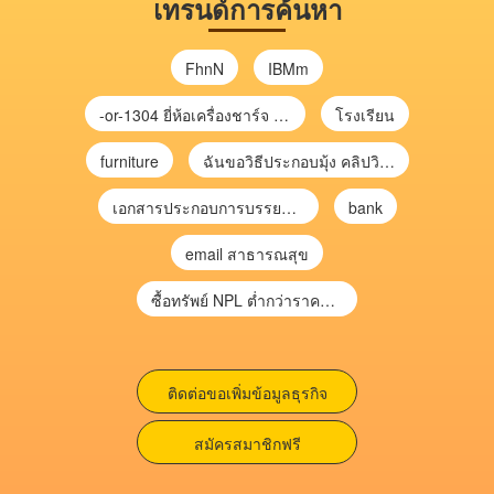
เทรนด์การค้นหา
FhnN
IBMm
-or-1304 ยี่ห้อเครื่องชาร์จ chargecore
โรงเรียน
furniture
ฉันขอวิธีประกอบมุ้ง คลิปวิดีโอ การประกอบมุ้ง
เอกสารประกอบการบรรยาย การประเมินความเสี่ยงเพื่อวางแผนการตรวจสอบ \
bank
email สาธารณสุข
ซื้อทรัพย์ NPL ต่ำกว่าราคาตลาด 30-70% แบบไม่ต้องไปประมูล”
ติดต่อขอเพิ่มข้อมูลธุรกิจ
สมัครสมาชิกฟรี