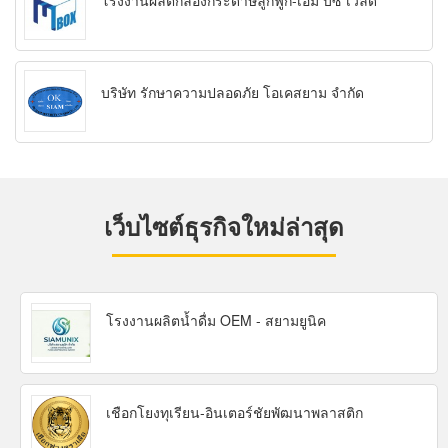
โรงงานผลิตกล่องกระดาษลูกฟูก-เอ็ม บิซ เวิลด์
บริษัท รักษาความปลอดภัย โอเคสยาม จำกัด
เว็บไซต์ธุรกิจใหม่ล่าสุด
โรงงานผลิตน้ำดื่ม OEM - สยามยูนิค
เชือกโยงทุเรียน-อินเตอร์ชัยพัฒนาพลาสติก