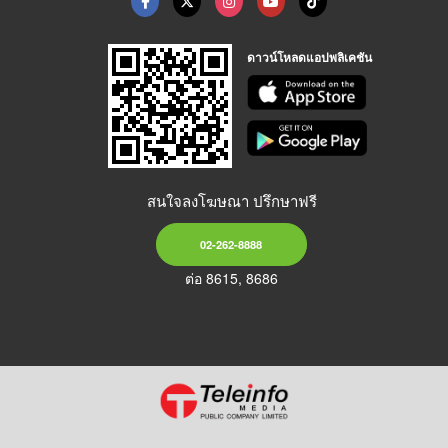
ดาวน์โหลดแอปพลิเคชัน
สนใจลงโฆษณา ปรึกษาฟรี
02-262-8888
ต่อ 8615, 8686