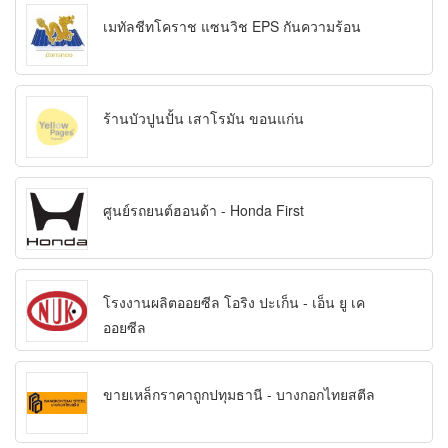
เมทัลชีทโคราช แซนวิช EPS กันความร้อน
ร้านบัวปูนปั้น เสาโรมัน ขอนแก่น
ศูนย์รถยนต์ฮอนด้า - Honda First
โรงงานผลิตออยซีล โอริง ปะเก็น - เอ็น ยู เค
ออยซีล
ขายเหล็กราคาถูกปทุมธานี - บางกอกไทยสตีล