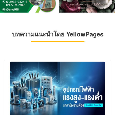
บทความแนะนำโดย YellowPages