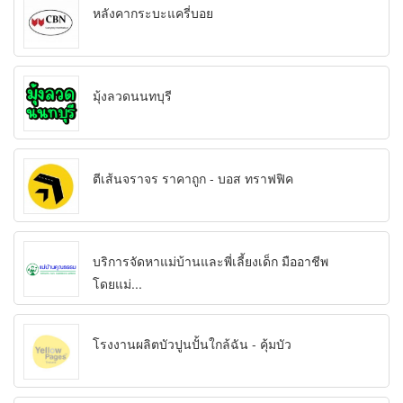
หลังคากระบะแครี่บอย
มุ้งลวดนนทบุรี
ตีเส้นจราจร ราคาถูก - บอส ทราฟฟิค
บริการจัดหาแม่บ้านและพี่เลี้ยงเด็ก มืออาชีพ
โดยแม่...
โรงงานผลิตบัวปูนปั้นใกล้ฉัน - คุ้มบัว