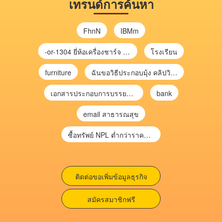
เทรนด์การค้นหา
FhnN
IBMm
-or-1304 ยี่ห้อเครื่องชาร์จ chargecore
โรงเรียน
furniture
ฉันขอวิธีประกอบมุ้ง คลิปวิดีโอ การประกอบมุ้ง
เอกสารประกอบการบรรยาย การประเมินความเสี่ยงเพื่อวางแผนการตรวจสอบ \
bank
email สาธารณสุข
ซื้อทรัพย์ NPL ต่ำกว่าราคาตลาด 30-70% แบบไม่ต้องไปประมูล”
ติดต่อขอเพิ่มข้อมูลธุรกิจ
สมัครสมาชิกฟรี