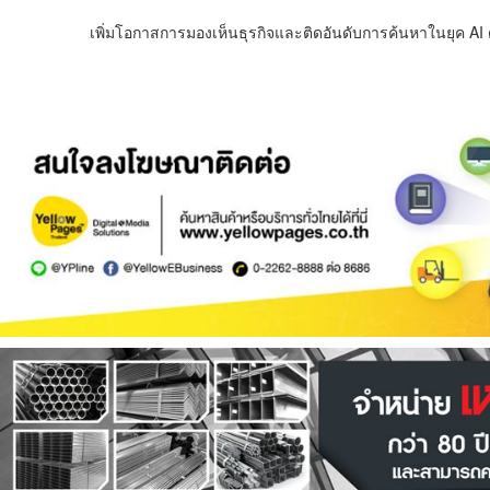
เพิ่มโอกาสการมองเห็นธุรกิจและติดอันดับการค้นหาในยุค AI ด้