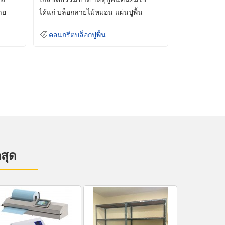
าย
ได้แก่ บล็อกลายไม้หมอน แผ่นปูพื้น
คอนกรีต
คอนกรีตบล็อกปูพื้น
าสุด