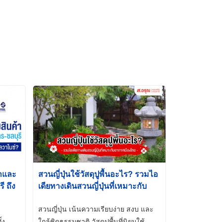
้าและ
สวนญี่ปุ่นใช้วัสดุปูพื้นอะไร? รวมไอ
 ถึง
เดียทางเดินสวนญี่ปุ่นที่เหมาะกับ
t-Dip
อากาศเมืองไทย
สวนญี่ปุ่น เน้นความเรียบง่าย สงบ และ
้ง
ใกล้ชิดธรรมชาติ วัสดุปูพื้นที่นิยมใช้