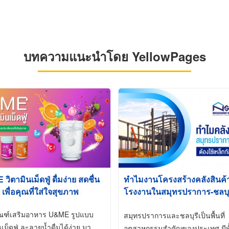
บทความแนะนำโดย YellowPages
ิตามินเม็ดฟู่ ดื่มง่าย สดชื่น
ทำไมงานโครงสร้างคลังสินค
 เพื่อคุณที่ใส่ใจสุขภาพ
โรงงานในสมุทรปราการ-ชลบุรี
นิยมใช้เหล็กชุบกัลวาไนซ์ (Ho
ัณฑ์เสริมอาหาร U&ME รูปแบบ
Galvanized)
สมุทรปราการและชลบุรีเป็นพื้นที่
นเม็ดฟู่ ละลายน้ำดื่มได้ง่าย มา
อุตสาหกรรมสำคัญของประเทศ มีทั