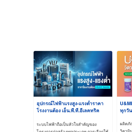
อุปกรณ์ไฟฟ้าแรงสูง-แรงต่ำราคา
U&ME ว
โรงงานต้อง เอ็น.พี.ที.อีเลคทริค
ทุกวัน
ซัพพลาย
ผลิตภ
ระบบไฟฟ้าถือเป็นหัวใจสำคัญของ
วิตามิ
โครงการก่อสร้างทุกประเภท การเลือกใช้