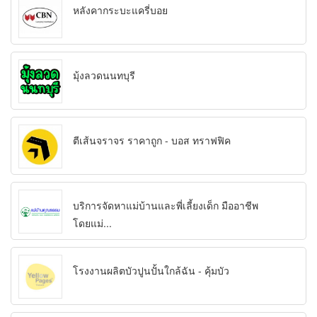
หลังคากระบะแครี่บอย
มุ้งลวดนนทบุรี
ตีเส้นจราจร ราคาถูก - บอส ทราฟฟิค
บริการจัดหาแม่บ้านและพี่เลี้ยงเด็ก มืออาชีพ
โดยแม่...
โรงงานผลิตบัวปูนปั้นใกล้ฉัน - คุ้มบัว