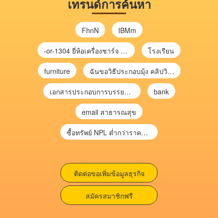
เทรนด์การค้นหา
FhnN
IBMm
-or-1304 ยี่ห้อเครื่องชาร์จ chargecore
โรงเรียน
furniture
ฉันขอวิธีประกอบมุ้ง คลิปวิดีโอ การประกอบมุ้ง
เอกสารประกอบการบรรยาย การประเมินความเสี่ยงเพื่อวางแผนการตรวจสอบ \
bank
email สาธารณสุข
ซื้อทรัพย์ NPL ต่ำกว่าราคาตลาด 30-70% แบบไม่ต้องไปประมูล”
ติดต่อขอเพิ่มข้อมูลธุรกิจ
สมัครสมาชิกฟรี