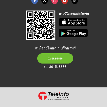
ดาวน์โหลดแอปพลิเคชัน
สนใจลงโฆษณา ปรึกษาฟรี
02-262-8888
ต่อ 8615, 8686