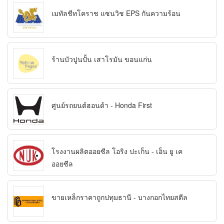
เมทัลชีทโคราช แซนวิช EPS กันความร้อน
ร้านบัวปูนปั้น เสาโรมัน ขอนแก่น
ศูนย์รถยนต์ฮอนด้า - Honda First
โรงงานผลิตออยซีล โอริง ปะเก็น - เอ็น ยู เค
ออยซีล
ขายเหล็กราคาถูกปทุมธานี - บางกอกไทยสตีล