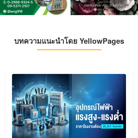
บทความแนะนำโดย YellowPages