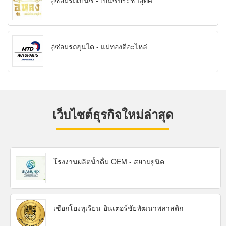
อู่ซ่อมรถเบนซ์ - เบนซ์ประชาอุทิศ
อู่ซ่อมรถฮุนได - แม่ทองดีอะไหล่
เว็บไซต์ธุรกิจใหม่ล่าสุด
โรงงานผลิตน้ำดื่ม OEM - สยามยูนิค
เชือกโยงทุเรียน-อินเตอร์ชัยพัฒนาพลาสติก