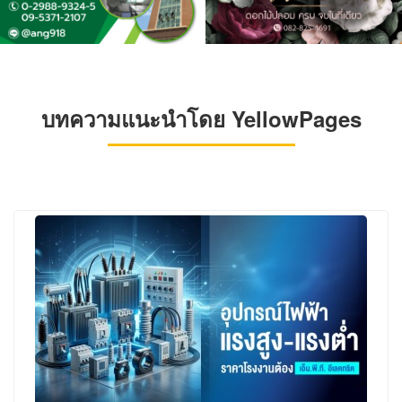
บทความแนะนำโดย YellowPages