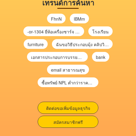
เทรนด์การค้นหา
FhnN
IBMm
-or-1304 ยี่ห้อเครื่องชาร์จ chargecore
โรงเรียน
furniture
ฉันขอวิธีประกอบมุ้ง คลิปวิดีโอ การประกอบมุ้ง
เอกสารประกอบการบรรยาย การประเมินความเสี่ยงเพื่อวางแผนการตรวจสอบ \
bank
email สาธารณสุข
ซื้อทรัพย์ NPL ต่ำกว่าราคาตลาด 30-70% แบบไม่ต้องไปประมูล”
ติดต่อขอเพิ่มข้อมูลธุรกิจ
สมัครสมาชิกฟรี