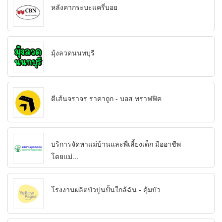
หลังคากระบะแครี่บอย
มุ้งลวดนนทบุรี
ตีเส้นจราจร ราคาถูก - บอส ทราฟฟิค
บริการจัดหาแม่บ้านและพี่เลี้ยงเด็ก มืออาชีพ
โดยแม่...
โรงงานผลิตบัวปูนปั้นใกล้ฉัน - คุ้มบัว