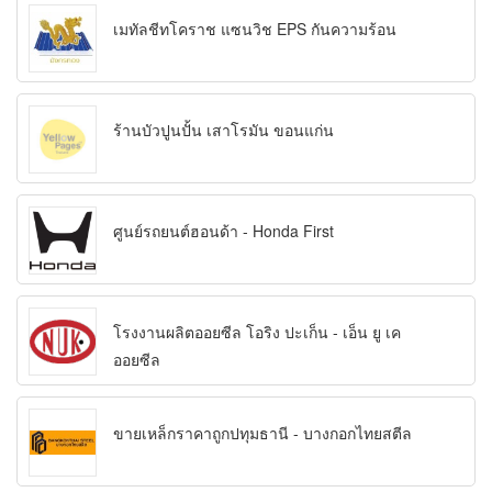
เมทัลชีทโคราช แซนวิช EPS กันความร้อน
ร้านบัวปูนปั้น เสาโรมัน ขอนแก่น
ศูนย์รถยนต์ฮอนด้า - Honda First
โรงงานผลิตออยซีล โอริง ปะเก็น - เอ็น ยู เค
ออยซีล
ขายเหล็กราคาถูกปทุมธานี - บางกอกไทยสตีล