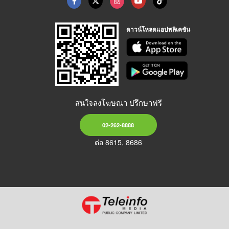
ดาวน์โหลดแอปพลิเคชัน
สนใจลงโฆษณา ปรึกษาฟรี
02-262-8888
ต่อ 8615, 8686