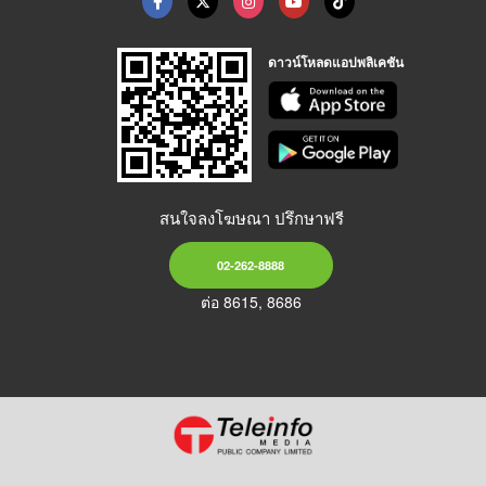
ดาวน์โหลดแอปพลิเคชัน
สนใจลงโฆษณา ปรึกษาฟรี
02-262-8888
ต่อ 8615, 8686