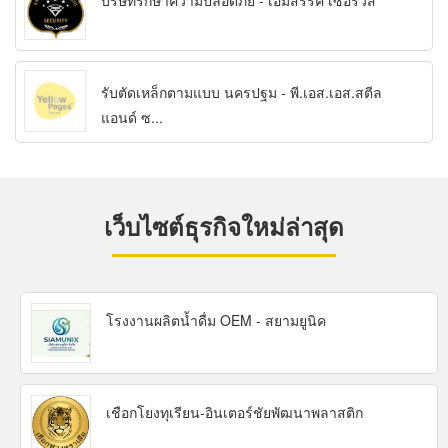
บริษัทรักษาความปลอดภัย - เอมสรรค์ เซอร์วิส
รับตัดเหล็กตามแบบ นครปฐม - พี.เอส.เอส.สตีล
แอนด์ ซ...
เว็บไซต์ธุรกิจใหม่ล่าสุด
โรงงานผลิตน้ำดื่ม OEM - สยามยูนิค
เชือกโยงทุเรียน-อินเตอร์ชัยพัฒนาพลาสติก