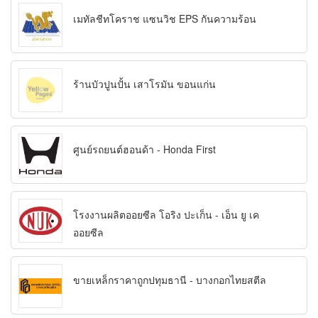
เมทัลชีทโคราช แซนวิช EPS กันความร้อน
ร้านบัวปูนปั้น เสาโรมัน ขอนแก่น
ศูนย์รถยนต์ฮอนด้า - Honda First
โรงงานผลิตออยซีล โอริง ปะเก็น - เอ็น ยู เค
ออยซีล
ขายเหล็กราคาถูกปทุมธานี - บางกอกไทยสตีล