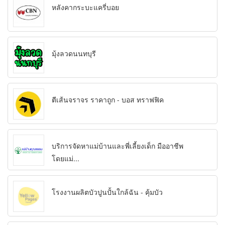
หลังคากระบะแครี่บอย
มุ้งลวดนนทบุรี
ตีเส้นจราจร ราคาถูก - บอส ทราฟฟิค
บริการจัดหาแม่บ้านและพี่เลี้ยงเด็ก มืออาชีพ
โดยแม่...
โรงงานผลิตบัวปูนปั้นใกล้ฉัน - คุ้มบัว