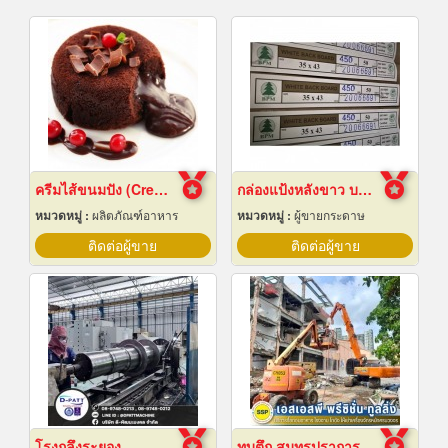
ครีมไส้ขนมปัง (Cream fillings for bread)
กล่องแป้งหลังขาว บางเลนเกรดA(BL-Aหลังขาว)
หมวดหมู่ :
ผลิตภัณฑ์อาหาร
หมวดหมู่ :
ผู้ขายกระดาษ
ติดต่อผู้ขาย
ติดต่อผู้ขาย
โรงกลึงระยอง
ทุบตึก สมุทรปราการ