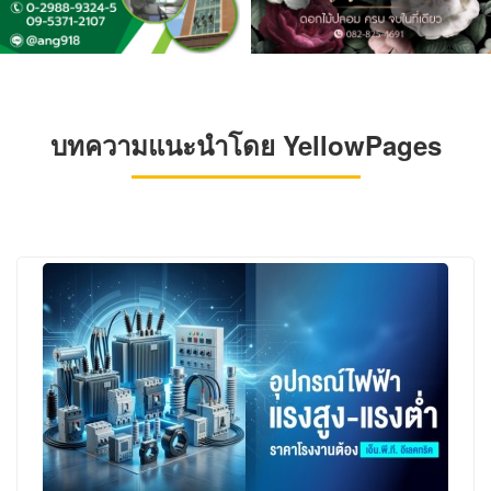
บทความแนะนำโดย YellowPages