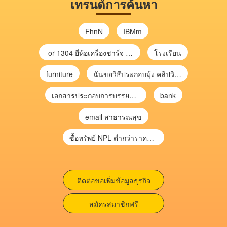
เทรนด์การค้นหา
FhnN
IBMm
-or-1304 ยี่ห้อเครื่องชาร์จ chargecore
โรงเรียน
furniture
ฉันขอวิธีประกอบมุ้ง คลิปวิดีโอ การประกอบมุ้ง
เอกสารประกอบการบรรยาย การประเมินความเสี่ยงเพื่อวางแผนการตรวจสอบ \
bank
email สาธารณสุข
ซื้อทรัพย์ NPL ต่ำกว่าราคาตลาด 30-70% แบบไม่ต้องไปประมูล”
ติดต่อขอเพิ่มข้อมูลธุรกิจ
สมัครสมาชิกฟรี