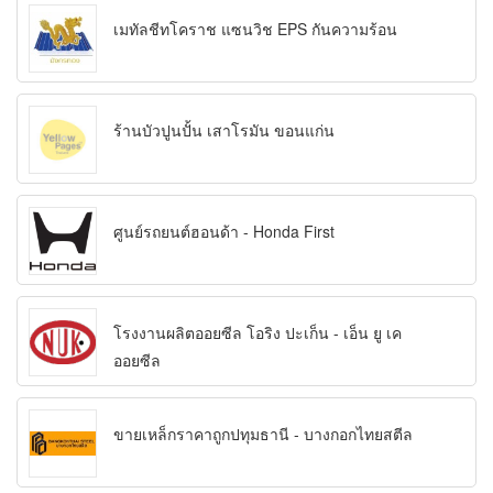
เมทัลชีทโคราช แซนวิช EPS กันความร้อน
ร้านบัวปูนปั้น เสาโรมัน ขอนแก่น
ศูนย์รถยนต์ฮอนด้า - Honda First
โรงงานผลิตออยซีล โอริง ปะเก็น - เอ็น ยู เค
ออยซีล
ขายเหล็กราคาถูกปทุมธานี - บางกอกไทยสตีล