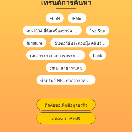
เทรนด์การค้นหา
FhnN
IBMm
-or-1304 ยี่ห้อเครื่องชาร์จ chargecore
โรงเรียน
furniture
ฉันขอวิธีประกอบมุ้ง คลิปวิดีโอ การประกอบมุ้ง
เอกสารประกอบการบรรยาย การประเมินความเสี่ยงเพื่อวางแผนการตรวจสอบ \
bank
email สาธารณสุข
ซื้อทรัพย์ NPL ต่ำกว่าราคาตลาด 30-70% แบบไม่ต้องไปประมูล”
ติดต่อขอเพิ่มข้อมูลธุรกิจ
สมัครสมาชิกฟรี