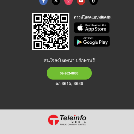
ดาวน์โหลดแอปพลิเคชัน
สนใจลงโฆษณา ปรึกษาฟรี
02-262-8888
ต่อ 8615, 8686