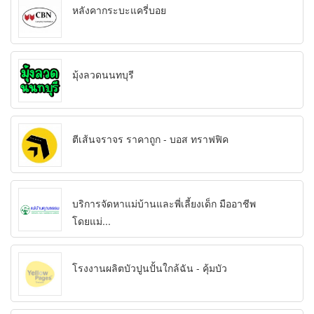
หลังคากระบะแครี่บอย
มุ้งลวดนนทบุรี
ตีเส้นจราจร ราคาถูก - บอส ทราฟฟิค
บริการจัดหาแม่บ้านและพี่เลี้ยงเด็ก มืออาชีพ
โดยแม่...
โรงงานผลิตบัวปูนปั้นใกล้ฉัน - คุ้มบัว