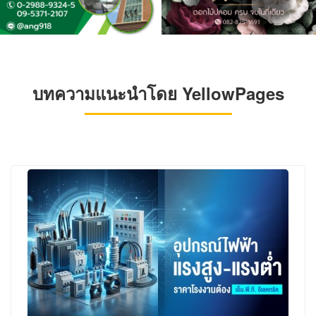
บทความแนะนำโดย YellowPages