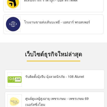
ตีเส้นจราจร ราคาถูก - บอส ทราฟฟิค
โรงงานขายส่งเส้นบะหมี่ - เอสอาร์ พรอสเพอร์
เว็บไซต์ธุรกิจใหม่ล่าสุด
รับติดตั้งมุ้งจีบ มุ้งลวดนิรภัย - 108 Alunet
ศูนย์ดูแลผู้สูงอายุ เพชรเกษม - เพชรเกษม 69
เนอร์สซิ่งโฮม