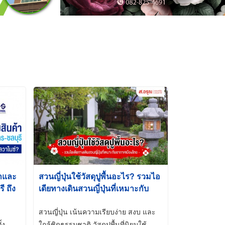
้าและ
สวนญี่ปุ่นใช้วัสดุปูพื้นอะไร? รวมไอ
 ถึง
เดียทางเดินสวนญี่ปุ่นที่เหมาะกับ
t-Dip
อากาศเมืองไทย
สวนญี่ปุ่น เน้นความเรียบง่าย สงบ และ
้ง
ใกล้ชิดธรรมชาติ วัสดุปูพื้นที่นิยมใช้