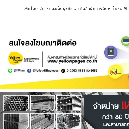
เพิ่มโอกาสการมองเห็นธุรกิจและติดอันดับการค้นหาในยุค AI ด้