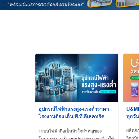
อุปกรณ์ไฟฟ้าแรงสูง-แรงต่ำราคา
U&ME ว
โรงงานต้อง เอ็น.พี.ที.อีเลคทริค
ทุกวัน
ซัพพลาย
ผลิตภ
ระบบไฟฟ้าถือเป็นหัวใจสำคัญของ
วิตามิ
โครงการก่อสร้างทุกประเภท การเลือกใช้