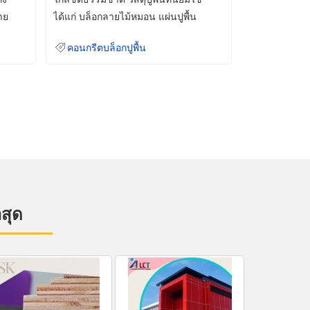
าย
ได้แก่ บล็อกลายไม้หมอน แผ่นปูพื้น
คอนกรีต
คอนกรีตบล็อกปูพื้น
าสุด