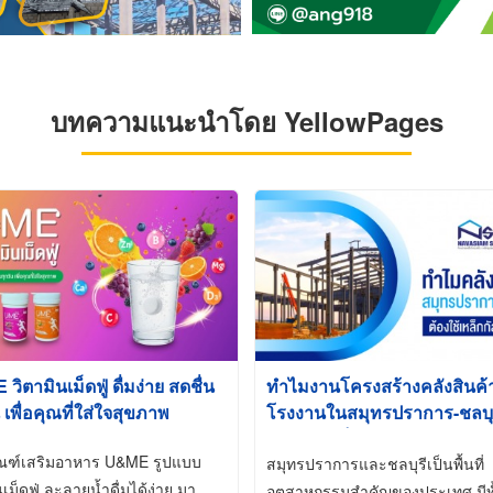
บทความแนะนำโดย YellowPages
ิตามินเม็ดฟู่ ดื่มง่าย สดชื่น
ทำไมงานโครงสร้างคลังสินค
 เพื่อคุณที่ใส่ใจสุขภาพ
โรงงานในสมุทรปราการ-ชลบุรี
นิยมใช้เหล็กชุบกัลวาไนซ์ (Ho
ัณฑ์เสริมอาหาร U&ME รูปแบบ
Galvanized)
สมุทรปราการและชลบุรีเป็นพื้นที่
นเม็ดฟู่ ละลายน้ำดื่มได้ง่าย มา
อุตสาหกรรมสำคัญของประเทศ มีทั