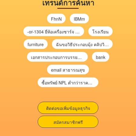
เทรนด์การค้นหา
FhnN
IBMm
-or-1304 ยี่ห้อเครื่องชาร์จ chargecore
โรงเรียน
furniture
ฉันขอวิธีประกอบมุ้ง คลิปวิดีโอ การประกอบมุ้ง
เอกสารประกอบการบรรยาย การประเมินความเสี่ยงเพื่อวางแผนการตรวจสอบ \
bank
email สาธารณสุข
ซื้อทรัพย์ NPL ต่ำกว่าราคาตลาด 30-70% แบบไม่ต้องไปประมูล”
ติดต่อขอเพิ่มข้อมูลธุรกิจ
สมัครสมาชิกฟรี