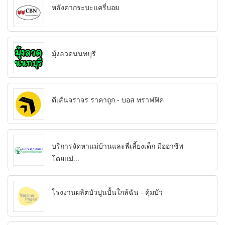
หลังคากระบะแครี่บอย
มุ้งลวดนนทบุรี
ตีเส้นจราจร ราคาถูก - บอส ทราฟฟิค
บริการจัดหาแม่บ้านและพี่เลี้ยงเด็ก มืออาชีพ
โดยแม่...
โรงงานผลิตบัวปูนปั้นใกล้ฉัน - คุ้มบัว