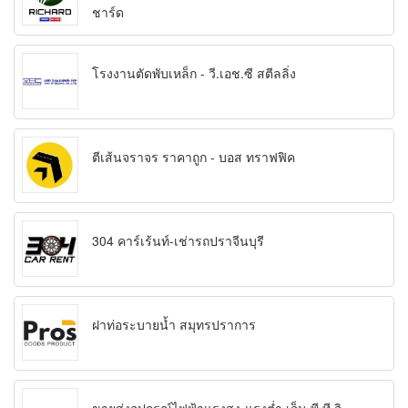
ชาร์ด
โรงงานตัดพับเหล็ก - วี.เอช.ซี สตีลลิ่ง
ตีเส้นจราจร ราคาถูก - บอส ทราฟฟิค
304 คาร์เร้นท์-เช่ารถปราจีนบุรี
ฝาท่อระบายน้ำ สมุทรปราการ