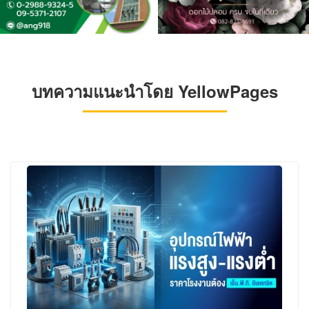
บทความแนะนำโดย YellowPages