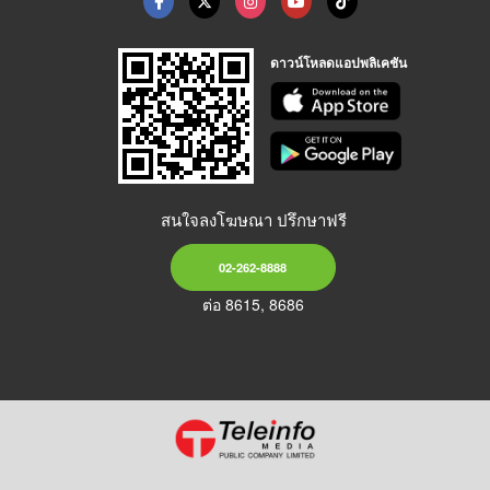
ดาวน์โหลดแอปพลิเคชัน
สนใจลงโฆษณา ปรึกษาฟรี
02-262-8888
ต่อ 8615, 8686