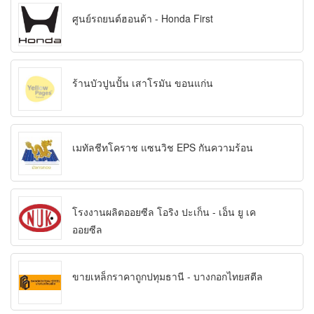
ศูนย์รถยนต์ฮอนด้า - Honda First
ร้านบัวปูนปั้น เสาโรมัน ขอนแก่น
เมทัลชีทโคราช แซนวิช EPS กันความร้อน
โรงงานผลิตออยซีล โอริง ปะเก็น - เอ็น ยู เค
ออยซีล
ขายเหล็กราคาถูกปทุมธานี - บางกอกไทยสตีล