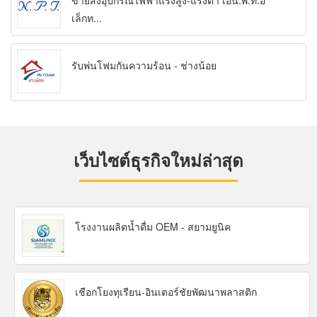
ขายส่งอุปกรณ์ไฟฟ้าแรงสูง-แรงต่ำ เอ็น.พี.ที.อิ
เล็กท...
รับพ่นโฟมกันความร้อน - ช่างน้อย
เว็บไซต์ธุรกิจใหม่ล่าสุด
โรงงานผลิตน้ำดื่ม OEM - สยามยูนิค
เชือกโยงทุเรียน-อินเตอร์ชัยพัฒนาพลาสติก