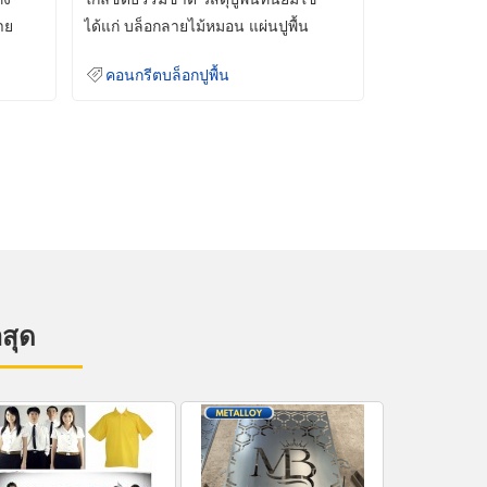
าย
ได้แก่ บล็อกลายไม้หมอน แผ่นปูพื้น
คอนกรีต
คอนกรีตบล็อกปูพื้น
าสุด