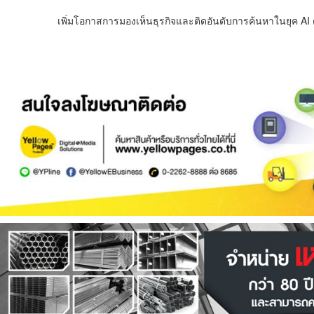
เพิ่มโอกาสการมองเห็นธุรกิจและติดอันดับการค้นหาในยุค AI ด้