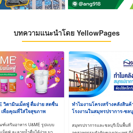
บทความแนะนำโดย YellowPages
ิตามินเม็ดฟู่ ดื่มง่าย สดชื่น
ทำไมงานโครงสร้างคลังสินค
 เพื่อคุณที่ใส่ใจสุขภาพ
โรงงานในสมุทรปราการ-ชลบุรี
นิยมใช้เหล็กชุบกัลวาไนซ์ (Ho
ัณฑ์เสริมอาหาร U&ME รูปแบบ
Galvanized)
สมุทรปราการและชลบุรีเป็นพื้นที่
นเม็ดฟู่ ละลายน้ำดื่มได้ง่าย มา
อุตสาหกรรมสำคัญของประเทศ มีทั