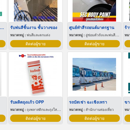
ขายส่งฟิล์มยืดพันพาเลทขนาดพันด้วยมือ Hand wrap
รับพ่นสีชิ้นงาน ชั้นวางของ
ศูนย์ทำสีรถยนต์มาตรฐาน
ร้
หมวดหมู่ :
พ่นสีและตกแต่ง
หมวดหมู่ :
อู่ซ่อมตัวถังและพ่นสีรถยนต์
หมว
ติดต่อผู้ขาย
ติดต่อผู้ขาย
รับผลิตถุงแก้ว OPP
รถบัสเช่า ฉะเชิงเทรา
ขา
หมวดหมู่ :
ถุงพลาสติกและถุงใสโปร่ง
หมวดหมู่ :
สำนักงานท่องเที่ยว
หมว
ติดต่อผู้ขาย
ติดต่อผู้ขาย