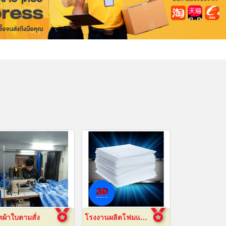
ตผ้าใบตามสั่ง
โรงงานผลิตโฟมแผ่นเกรด A ชลบุรี