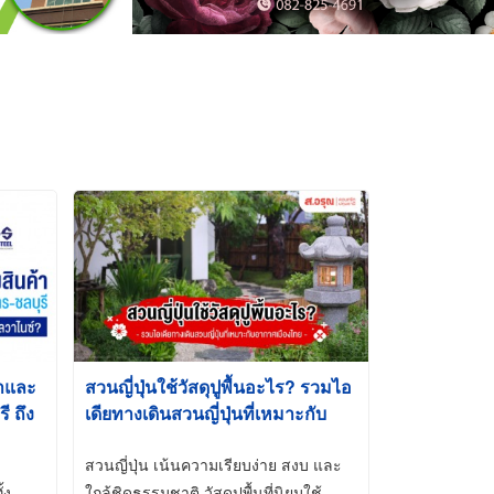
้าและ
สวนญี่ปุ่นใช้วัสดุปูพื้นอะไร? รวมไอ
 ถึง
เดียทางเดินสวนญี่ปุ่นที่เหมาะกับ
t-Dip
อากาศเมืองไทย
สวนญี่ปุ่น เน้นความเรียบง่าย สงบ และ
้ง
ใกล้ชิดธรรมชาติ วัสดุปูพื้นที่นิยมใช้