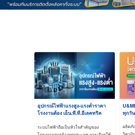
อุปกรณ์ไฟฟ้าแรงสูง-แรงต่ำราคา
U&ME ว
โรงงานต้อง เอ็น.พี.ที.อีเลคทริค
ทุกวัน
ซัพพลาย
ผลิตภ
ระบบไฟฟ้าถือเป็นหัวใจสำคัญของ
วิตามิ
โครงการก่อสร้างทุกประเภท การเลือกใช้