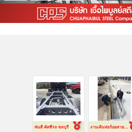
พ่นสี คัสซีรถ ชลบุรี
งานเดินท่อร้อยสายไฟฟ้า ระยอง