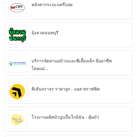
หลังคากระบะแครี่บอย
มุ้งลวดนนทบุรี
บริการจัดหาแม่บ้านและพี่เลี้ยงเด็ก มืออาชีพ
โดยแม่...
ตีเส้นจราจร ราคาถูก - บอส ทราฟฟิค
โรงงานผลิตบัวปูนปั้นใกล้ฉัน - คุ้มบัว