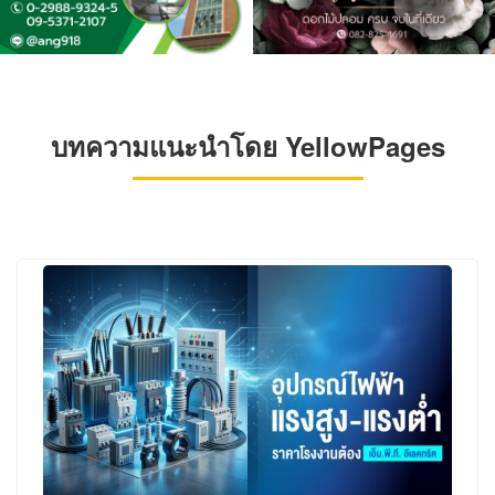
บทความแนะนำโดย YellowPages