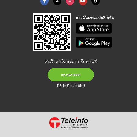
ดาวน์โหลดแอปพลิเคชัน
สนใจลงโฆษณา ปรึกษาฟรี
02-262-8888
ต่อ 8615, 8686