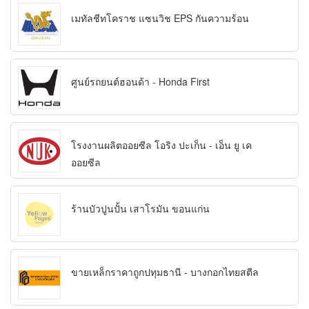
เมทัลชีทโคราช แซนวิช EPS กันความร้อน
ศูนย์รถยนต์ฮอนด้า - Honda First
โรงงานผลิตออยซีล โอริง ปะเก็น - เอ็น ยู เค
ออยซีล
ร้านบัวปูนปั้น เสาโรมัน ขอนแก่น
ขายเหล็กราคาถูกปทุมธานี - บางกอกไทยสตีล