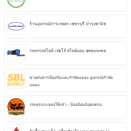
ร้านอุปกรณ์การเกษตร เพชรบุรี-บำรุงพานิช
รถยกรถสไลด์ เจ&โจ้ สไลด์ออน พุทธมณฑล
ขายส่งสารป้องกันและกำจัดแมลง อุปกรณ์กำจัด
แมลง
รถเครนระยองให้เช่า - น้องอ้อมน้อยเครน