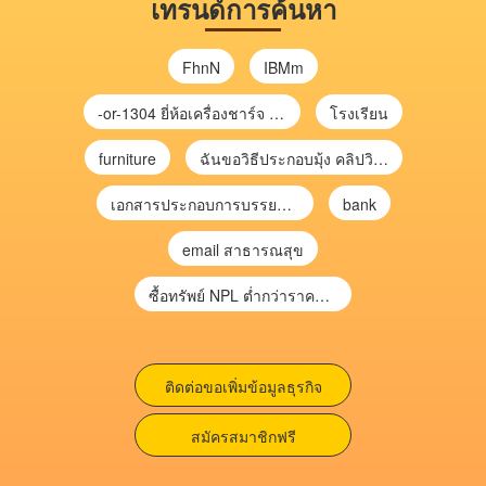
เทรนด์การค้นหา
FhnN
IBMm
-or-1304 ยี่ห้อเครื่องชาร์จ chargecore
โรงเรียน
furniture
ฉันขอวิธีประกอบมุ้ง คลิปวิดีโอ การประกอบมุ้ง
เอกสารประกอบการบรรยาย การประเมินความเสี่ยงเพื่อวางแผนการตรวจสอบ \
bank
email สาธารณสุข
ซื้อทรัพย์ NPL ต่ำกว่าราคาตลาด 30-70% แบบไม่ต้องไปประมูล”
ติดต่อขอเพิ่มข้อมูลธุรกิจ
สมัครสมาชิกฟรี