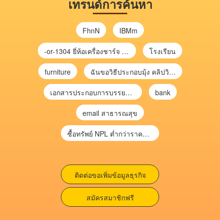
เทรนด์การค้นหา
FhnN
IBMm
-or-1304 ยี่ห้อเครื่องชาร์จ chargecore
โรงเรียน
furniture
ฉันขอวิธีประกอบมุ้ง คลิปวิดีโอ การประกอบมุ้ง
เอกสารประกอบการบรรยาย การประเมินความเสี่ยงเพื่อวางแผนการตรวจสอบ \
bank
email สาธารณสุข
ซื้อทรัพย์ NPL ต่ำกว่าราคาตลาด 30-70% แบบไม่ต้องไปประมูล”
ติดต่อขอเพิ่มข้อมูลธุรกิจ
สมัครสมาชิกฟรี