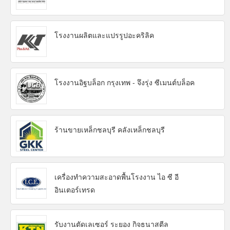
โรงงานผลิตและแปรรูปอะคริลิค
โรงงานอิฐบล็อก กรุงเทพ - จึงรุ่ง ซีเมนต์บล็อค
ร้านขายเหล็กชลบุรี คลังเหล็กชลบุรี
เครื่องทำความสะอาดพื้นโรงงาน ไอ ซี อี
อินเตอร์เทรด
รับงานตัดเลเซอร์ ระยอง กิจธนาสตีล