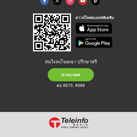
ดาวน์โหลดแอปพลิเคชัน
สนใจลงโฆษณา ปรึกษาฟรี
02-262-8888
ต่อ 8615, 8686