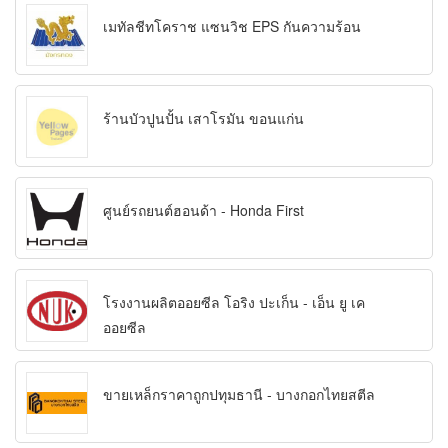
เมทัลชีทโคราช แซนวิช EPS กันความร้อน
ร้านบัวปูนปั้น เสาโรมัน ขอนแก่น
ศูนย์รถยนต์ฮอนด้า - Honda First
โรงงานผลิตออยซีล โอริง ปะเก็น - เอ็น ยู เค
ออยซีล
ขายเหล็กราคาถูกปทุมธานี - บางกอกไทยสตีล