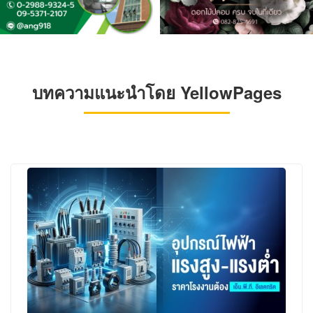
บทความแนะนำโดย YellowPages