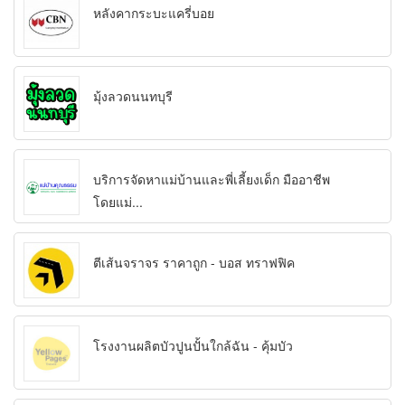
หลังคากระบะแครี่บอย
มุ้งลวดนนทบุรี
บริการจัดหาแม่บ้านและพี่เลี้ยงเด็ก มืออาชีพ
โดยแม่...
ตีเส้นจราจร ราคาถูก - บอส ทราฟฟิค
โรงงานผลิตบัวปูนปั้นใกล้ฉัน - คุ้มบัว